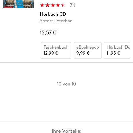
(
9
)
Hörbuch CD
Sofort lieferbar
15,57 €
*
Taschenbuch
eBook epub
Hörbuch Dow
12,99 €
9,99 €
11,95 €
10 von 10
Ihre Vorteile: