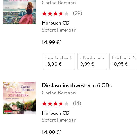
Corina Bomann
(
29
)
Hörbuch CD
Sofort lieferbar
14,99 €
*
Taschenbuch
eBook epub
Hörbuch Dow
13,00 €
9,99 €
10,95 €
Die Jasminschwestern: 6 CDs
Corina Bomann
(
14
)
Hörbuch CD
Sofort lieferbar
14,99 €
*