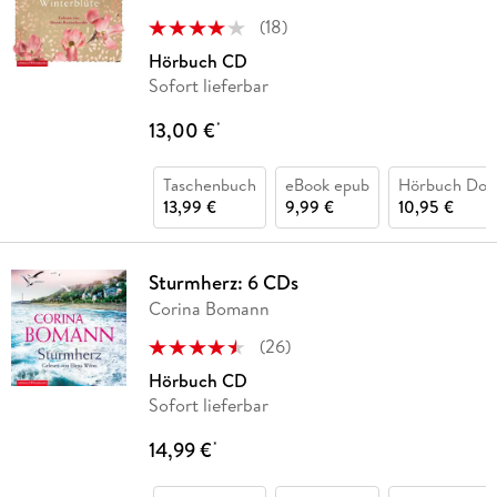
(
18
)
Hörbuch CD
Sofort lieferbar
13,00 €
*
Taschenbuch
eBook epub
Hörbuch Dow
13,99 €
9,99 €
10,95 €
Sturmherz: 6 CDs
Corina Bomann
(
26
)
Hörbuch CD
Sofort lieferbar
14,99 €
*