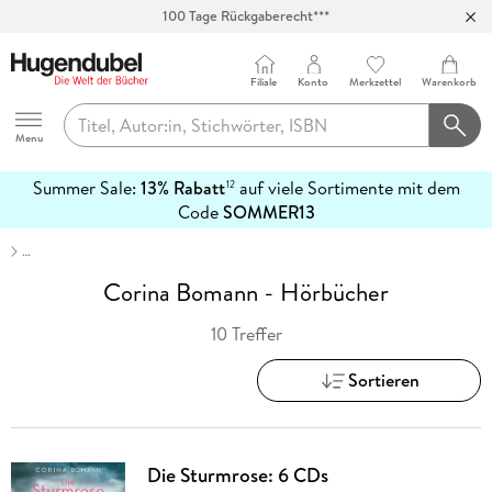
100 Tage Rückgaberecht***
Abholung in über 100 Filialen
Filiale
Konto
Merkzettel
Warenkorb
Hugendubel
Menu
Summer Sale:
13% Rabatt
auf viele Sortimente mit dem
12
mehr
Code
SOMMER13
erfahren
…
Corina Bomann - Hörbücher
10 Treffer
Sortieren
Die Sturmrose: 6 CDs