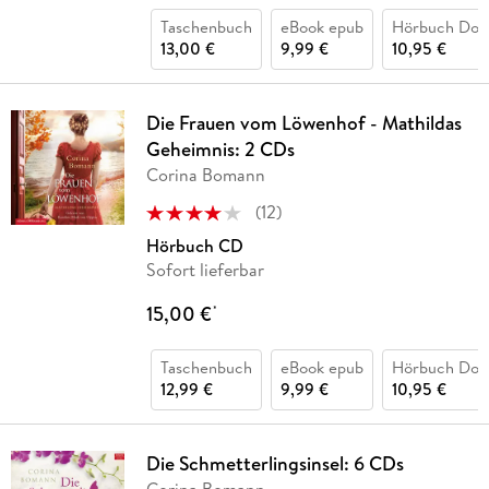
Taschenbuch
eBook epub
Hörbuch Dow
13,00 €
9,99 €
10,95 €
Die Frauen vom Löwenhof - Mathildas
Geheimnis: 2 CDs
Corina Bomann
(
12
)
Hörbuch CD
Sofort lieferbar
15,00 €
*
Taschenbuch
eBook epub
Hörbuch Dow
12,99 €
9,99 €
10,95 €
Die Schmetterlingsinsel: 6 CDs