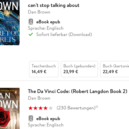
Fremdsprachige Bücher
n Lernhilfen
 Jugendbücher
eiber
Hörbuch Downloads im Bundle
can't stop talking about
cher
 Vergleich
 Puzzlezubehör
Lernen
New Adult
STABILO
Taschenbücher
Dan Brown
hilfen
hriller
 Backen
er
lender
Ratgeber
eBook epub
op
hriller
Romance
Sprache: Englisch
Sofort lieferbar (Download)
Sachbücher
precher:innen
Science Fiction
Fremdsprachige Bücher
Taschenbuch
Buch (gebunden)
Buch (kartoni
14,49 €
23,99 €
22,49 €
The Da Vinci Code: (Robert Langdon Book 2)
Dan Brown
(
230
Bewertungen
)
15
eBook epub
Sprache: Englisch