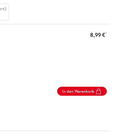
ert)
8,99 €
*
In den Warenkorb