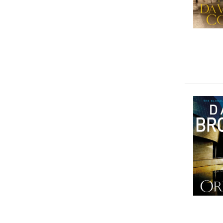
Vorbestellbar
(
1
)
0-5 €
(
4
)
5-10 €
(
17
)
10-20 €
(
14
)
20-50 €
(
0
)
> 50 €
(
0
)