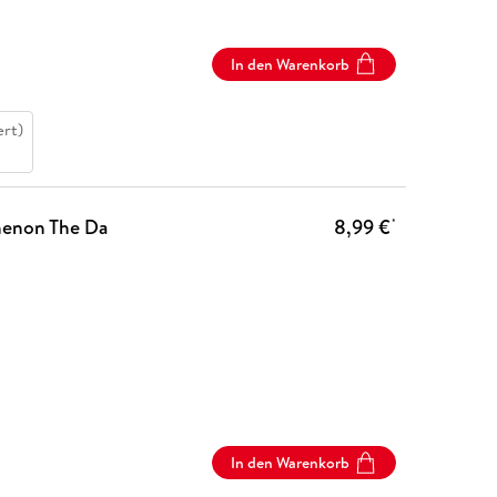
In den Warenkorb
ert)
menon The Da
8,99 €
*
In den Warenkorb