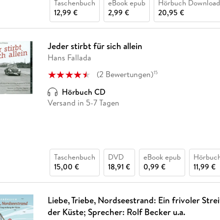
Taschenbuch
eBook epub
Hörbuch Download
12,99 €
2,99 €
20,95 €
Jeder stirbt für sich allein
Hans Fallada
(
2
Bewertungen
)
15
Hörbuch CD
Versand in 5-7 Tagen
Taschenbuch
DVD
eBook epub
Hörbuc
15,00 €
18,91 €
0,99 €
11,99 €
Liebe, Triebe, Nordseestrand: Ein frivoler Stre
der Küste; Sprecher: Rolf Becker u.a.