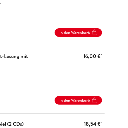
…
In den Warenkorb
rt-Lesung mit
16,00 €
*
In den Warenkorb
piel (2 CDs)
18,54 €
*