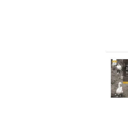
10-20 €
(
10
)
20-50 €
(
1
)
> 50 €
(
0
)