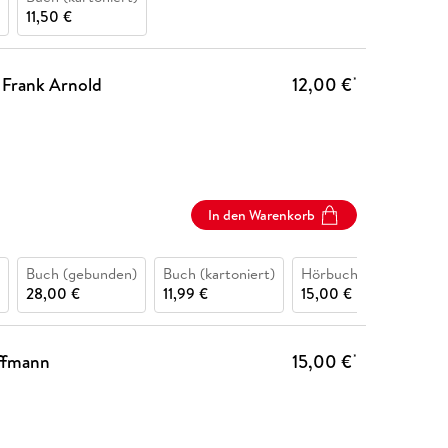
11,50 €
 Frank Arnold
12,00 €
*
In den Warenkorb
Buch (gebunden)
Buch (kartoniert)
Hörbuch CD
28,00 €
11,99 €
15,00 €
offmann
15,00 €
*