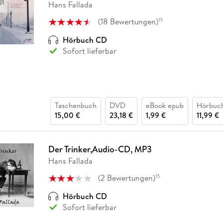
Hans Fallada
(
18
Bewertungen
)
15
Hörbuch CD
Sofort lieferbar
Taschenbuch
DVD
eBook epub
Hörbuc
15,00 €
23,18 €
1,99 €
11,99 €
Der Trinker,Audio-CD, MP3
Hans Fallada
(
2
Bewertungen
)
15
Hörbuch CD
Sofort lieferbar