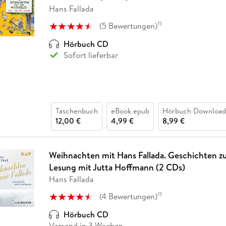
Fremdsprachige Bücher
n Lernhilfen
 Jugendbücher
eiber
Hörbuch Downloads im Bundle
Hans Fallada
cher
 Vergleich
 Puzzlezubehör
Lernen
New Adult
STABILO
Taschenbücher
hilfen
hriller
(
5
Bewertungen
)
15
 Backen
er
lender
Ratgeber
op
Hörbuch CD
hriller
Romance
Sofort lieferbar
Sachbücher
precher:innen
Science Fiction
Fremdsprachige Bücher
Taschenbuch
eBook epub
Hörbuch Download
12,00 €
4,99 €
8,99 €
Weihnachten mit Hans Fallada. Geschichten z
Lesung mit Jutta Hoffmann (2 CDs)
Hans Fallada
(
4
Bewertungen
)
15
Hörbuch CD
Versand in 3 Wochen