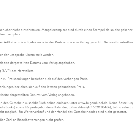
en aber nicht einschränken. Mängelexemplare sind durch einen Stempel als solche gekennz
ien Exemplars.
ser Artikel wurde aufgehoben oder der Preis wurde vom Verlag gesenkt. Die jeweils zutreffend
ter der Leseprobe übermittelt werden.
kelseite dargestellten Datums vom Verlag angehoben.
g (UVP) des Herstellers.
n zu Preissenkungen beziehen sich auf den vorherigen Preis.
senkungen beziehen sich auf den letzten gebundenen Preis.
kelseite dargestellten Datums vom Verlag angehoben.
n den Gutschein ausschließlich online einlösen unter www.hugendubel.de. Keine Bestellung z
und eBooks) sowie für preisgebundene Kalender, tolino shine (4016621130466), tolino selec
cht möglich. Ein Weiterverkauf und der Handel des Gutscheincodes sind nicht gestattet.
ßen Zahl an Einzelbewertungen nicht prüfen.