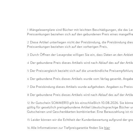
Mängelexemplare sind Bücher mit leichten Beschädigungen, die das Les
1
Preissenkungen beziehen sich auf den gebundenen Preis eines mangelfre
Diese Artikel unterliegen nicht der Preisbindung, die Preisbindung die
2
Preissenkungen beziehen sich auf den vorherigen Preis.
Durch Öffnen der Leseprobe willigen Sie ein, dass Daten an den Anbie
3
Der gebundene Preis dieses Artikels wird nach Ablauf des auf der Arti
4
Der Preisvergleich bezieht sich auf die unverbindliche Preisempfehlun
5
Der gebundene Preis dieses Artikels wurde vom Verlag gesenkt. Angabe
6
Die Preisbindung dieses Artikels wurde aufgehoben. Angaben zu Preis
7
Der gebundene Preis dieses Artikels wird nach Ablauf des auf der Arti
8
Ihr Gutschein SOMMER13 gilt bis einschließlich 10.08.2026. Sie könne
12
gültig für gesetzlich preisgebundene Artikel (deutschsprachige Bücher 
Gutscheinen und Geschenkkarten kombinierbar. Eine Barauszahlung ist ni
Leider können wir die Echtheit der Kundenbewertung aufgrund der gro
15
Alle Informationen zur Tiefpreisgarantie finden Sie
hier
16