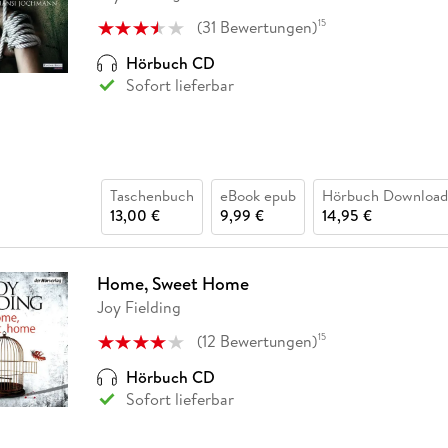
Fremdsprachige Bücher
n Lernhilfen
 Jugendbücher
eiber
Hörbuch Downloads im Bundle
cher
 Vergleich
 Puzzlezubehör
Lernen
New Adult
STABILO
(
31
Bewertungen
)
15
Taschenbücher
hilfen
hriller
 Backen
er
lender
Ratgeber
Hörbuch CD
op
Sofort lieferbar
hriller
Romance
Sachbücher
precher:innen
Science Fiction
Fremdsprachige Bücher
Taschenbuch
eBook epub
Hörbuch Download
13,00 €
9,99 €
14,95 €
Home, Sweet Home
Joy Fielding
(
12
Bewertungen
)
15
Hörbuch CD
Sofort lieferbar