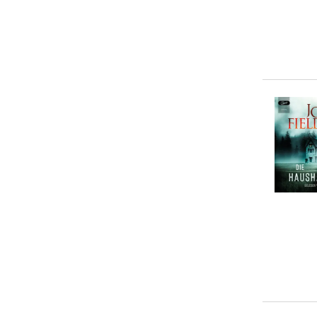
5-10 €
(
0
)
10-20 €
(
2
)
20-50 €
(
1
)
> 50 €
(
0
)