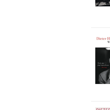
20-50 €
(
2
)
> 50 €
(
1
)