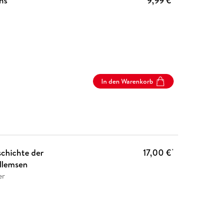
ns
9,99 €
In den Warenkorb
schichte der
17,00 €
*
illemsen
er