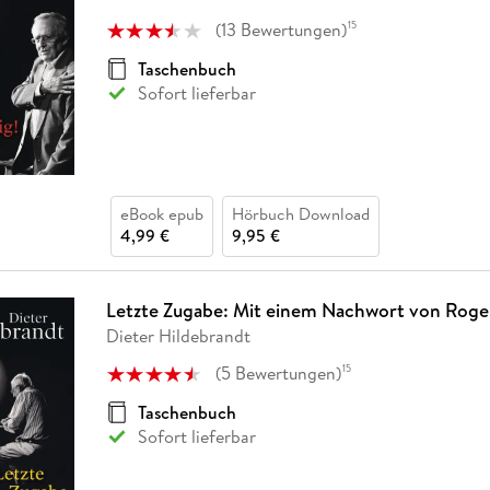
Fremdsprachige Bücher
n Lernhilfen
 Jugendbücher
eiber
Hörbuch Downloads im Bundle
cher
 Vergleich
 Puzzlezubehör
Lernen
New Adult
STABILO
(
13
Bewertungen
)
15
Taschenbücher
hilfen
hriller
 Backen
er
lender
Ratgeber
Taschenbuch
op
Sofort lieferbar
hriller
Romance
Sachbücher
precher:innen
Science Fiction
Fremdsprachige Bücher
eBook epub
Hörbuch Download
4,99 €
9,95 €
Letzte Zugabe: Mit einem Nachwort von Roge
Dieter Hildebrandt
(
5
Bewertungen
)
15
Taschenbuch
Sofort lieferbar