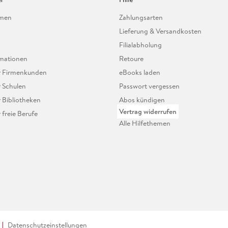
hmen
Zahlungsarten
Lieferung & Versandkosten
Filialabholung
mationen
Retoure
ür Firmenkunden
eBooks laden
r Schulen
Passwort vergessen
r Bibliotheken
Abos kündigen
Vertrag widerrufen
r freie Berufe
Alle Hilfethemen
Datenschutzeinstellungen