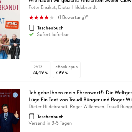
Wie haben wir gelacht: Ansichten zweier Clow
Peter Ensikat, Dieter Hildebrandt
(
1
Bewertung
)
15
Taschenbuch
Sofort lieferbar
DVD
eBook epub
23,49 €
7,99 €
'Ich gebe Ihnen mein Ehrenwort!': Die Weltge
Lüge Ein Text von Traudl Bünger und Roger W
Dieter Hildebrandt, Roger Willemsen, Traudl Büng
Taschenbuch
Versand in 3-5 Tagen