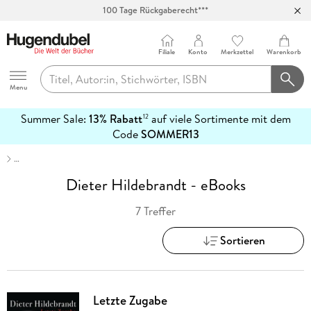
100 Tage Rückgaberecht***
Abholung in über 100 Filialen
Filiale
Konto
Merkzettel
Warenkorb
Hugendubel
Menu
Summer Sale:
13% Rabatt
auf viele Sortimente mit dem
12
mehr
Code
SOMMER13
erfahren
…
Dieter Hildebrandt - eBooks
7 Treffer
Sortieren
Letzte Zugabe