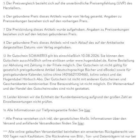
Der Preisvergleich bezieht sich auf die unverbindliche Preisempfehlung (UVP) des
5
Herstellers.
Der gebundene Preis dieses Artikels wurde vom Verlag gesenkt. Angaben zu
6
Preissenkungen beziehen sich auf den vorherigen Preis.
Die Preisbindung dieses Artikels wurde aufgehoben. Angaben zu Preissenkungen
7
beziehen sich auf den letzten gebundenen Preis.
Der gebundene Preis dieses Artikels wird nach Ablauf des auf der Artikelseite
8
dargestellten Datums vom Verlag angehoben.
Ihr Gutschein SOMMER13 gilt bis einschließlich 10.08.2026. Sie können den
12
Gutschein ausschließlich online einlösen unter www.hugendubel.de. Keine Bestellung
zur Abholung mit Zahlung in der Filiale möglich. Der Gutschein ist nicht gültig für
gesetzlich preisgebundene Artikel (deutschsprachige Bücher und eBooks) sowie für
preisgebundene Kalender, tolino shine (4016621130466), tolino select und das
Hugendubel Hörbuch Abo. Der Gutschein ist nicht mit anderen Gutscheinen und
Geschenkkarten kombinierbar. Eine Barauszahlung ist nicht möglich. Ein Weiterverkauf
und der Handel des Gutscheincodes sind nicht gestattet.
Leider können wir die Echtheit der Kundenbewertung aufgrund der großen Zahl an
15
Einzelbewertungen nicht prüfen.
Alle Informationen zur Tiefpreisgarantie finden Sie
hier
16
Alle Preise verstehen sich inkl. der gesetzlichen MwSt. Informationen über den
*
Versand und anfallende Versandkosten finden Sie
hier
Alle online gekauften Versandartikel beinhalten ein erweitertes Rückgaberecht von
***
100 Tagen nach Kaufdatum. Die Rücknahme von Bild-, Ton- und Datenträgern ist nur bei