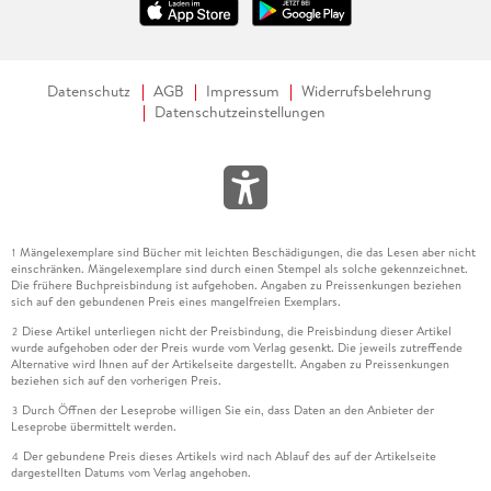
Datenschutz
AGB
Impressum
Widerrufsbelehrung
Datenschutzeinstellungen
Mängelexemplare sind Bücher mit leichten Beschädigungen, die das Lesen aber nicht
1
einschränken. Mängelexemplare sind durch einen Stempel als solche gekennzeichnet.
Die frühere Buchpreisbindung ist aufgehoben. Angaben zu Preissenkungen beziehen
sich auf den gebundenen Preis eines mangelfreien Exemplars.
Diese Artikel unterliegen nicht der Preisbindung, die Preisbindung dieser Artikel
2
wurde aufgehoben oder der Preis wurde vom Verlag gesenkt. Die jeweils zutreffende
Alternative wird Ihnen auf der Artikelseite dargestellt. Angaben zu Preissenkungen
beziehen sich auf den vorherigen Preis.
Durch Öffnen der Leseprobe willigen Sie ein, dass Daten an den Anbieter der
3
Leseprobe übermittelt werden.
Der gebundene Preis dieses Artikels wird nach Ablauf des auf der Artikelseite
4
dargestellten Datums vom Verlag angehoben.