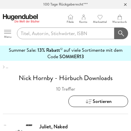
100 Tage Rückgaberecht***
Abholung in über 100 Filialen
Filiale
Konto
Merkzettel
Warenkorb
Hugendubel
Menu
Summer Sale:
13% Rabatt
auf viele Sortimente mit dem
12
mehr
Code
SOMMER13
erfahren
…
Nick Hornby - Hörbuch Downloads
10 Treffer
Sortieren
Juliet, Naked