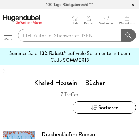
100 Tage Rückgaberecht***
Abholung in über 100 Filialen
Filiale
Konto
Merkzettel
Warenkorb
Hugendubel
Menu
Summer Sale:
13% Rabatt
auf viele Sortimente mit dem
12
mehr
Code
SOMMER13
erfahren
…
Khaled Hosseini - Bücher
7 Treffer
Sortieren
Drachenläufer: Roman