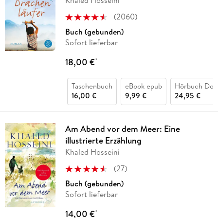
Khaled Hosseini
(
2060
)
Buch (gebunden)
Sofort lieferbar
18,00 €
*
Taschenbuch
eBook epub
Hörbuch Dow
16,00 €
9,99 €
24,95 €
Am Abend vor dem Meer: Eine
illustrierte Erzählung
Khaled Hosseini
(
27
)
Buch (gebunden)
Sofort lieferbar
14,00 €
*