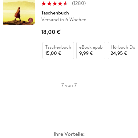
(
1280
)
Taschenbuch
Versand in 6 Wochen
18,00 €
*
Taschenbuch
eBook epub
Hörbuch Dow
15,00 €
9,99 €
24,95 €
7 von 7
Ihre Vorteile: