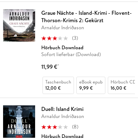
Graue Nächte - Island-Krimi - Flovent-
Thorson-Krimis 2: Gekürzt
Arnaldur Indriðason
(
3
)
Hörbuch Download
Sofort lieferbar (Download)
11,99 €
*
Taschenbuch
eBook epub
Hörbuch CD
12,00 €
9,99 €
16,00 €
Duell: Island Krimi
Arnaldur Indriðason
(
8
)
Hörbuch Download