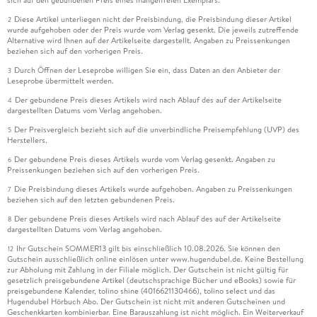
Diese Artikel unterliegen nicht der Preisbindung, die Preisbindung dieser Artikel
2
wurde aufgehoben oder der Preis wurde vom Verlag gesenkt. Die jeweils zutreffende
Alternative wird Ihnen auf der Artikelseite dargestellt. Angaben zu Preissenkungen
beziehen sich auf den vorherigen Preis.
Durch Öffnen der Leseprobe willigen Sie ein, dass Daten an den Anbieter der
3
Leseprobe übermittelt werden.
Der gebundene Preis dieses Artikels wird nach Ablauf des auf der Artikelseite
4
dargestellten Datums vom Verlag angehoben.
Der Preisvergleich bezieht sich auf die unverbindliche Preisempfehlung (UVP) des
5
Herstellers.
Der gebundene Preis dieses Artikels wurde vom Verlag gesenkt. Angaben zu
6
Preissenkungen beziehen sich auf den vorherigen Preis.
Die Preisbindung dieses Artikels wurde aufgehoben. Angaben zu Preissenkungen
7
beziehen sich auf den letzten gebundenen Preis.
Der gebundene Preis dieses Artikels wird nach Ablauf des auf der Artikelseite
8
dargestellten Datums vom Verlag angehoben.
Ihr Gutschein SOMMER13 gilt bis einschließlich 10.08.2026. Sie können den
12
Gutschein ausschließlich online einlösen unter www.hugendubel.de. Keine Bestellung
zur Abholung mit Zahlung in der Filiale möglich. Der Gutschein ist nicht gültig für
gesetzlich preisgebundene Artikel (deutschsprachige Bücher und eBooks) sowie für
preisgebundene Kalender, tolino shine (4016621130466), tolino select und das
Hugendubel Hörbuch Abo. Der Gutschein ist nicht mit anderen Gutscheinen und
Geschenkkarten kombinierbar. Eine Barauszahlung ist nicht möglich. Ein Weiterverkauf