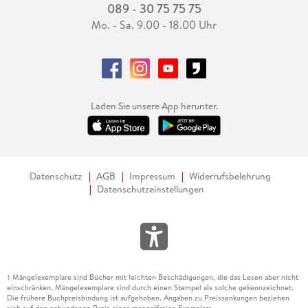
089 - 30 75 75 75
Mo. - Sa. 9.00 - 18.00 Uhr
Laden Sie unsere App herunter.
Datenschutz
AGB
Impressum
Widerrufsbelehrung
Datenschutzeinstellungen
Mängelexemplare sind Bücher mit leichten Beschädigungen, die das Lesen aber nicht
1
einschränken. Mängelexemplare sind durch einen Stempel als solche gekennzeichnet.
Die frühere Buchpreisbindung ist aufgehoben. Angaben zu Preissenkungen beziehen
sich auf den gebundenen Preis eines mangelfreien Exemplars.