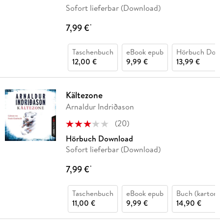
Sofort lieferbar (Download)
7,99 €
*
Taschenbuch
eBook epub
Hörbuch Dow
12,00 €
9,99 €
13,99 €
Kältezone
Arnaldur Indriðason
(
20
)
Hörbuch Download
Sofort lieferbar (Download)
7,99 €
*
Taschenbuch
eBook epub
Buch (kartoni
11,00 €
9,99 €
14,90 €