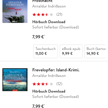
Frostnacht
Arnaldur Indriðason
(
21
)
Hörbuch Download
Sofort lieferbar (Download)
7,99 €
*
Taschenbuch
eBook epub
Buch (kartoni
11,00 €
9,99 €
14,90 €
Frevelopfer: Island-Krimi.
Arnaldur Indriðason
(
12
)
Hörbuch Download
Sofort lieferbar (Download)
7,99 €
*