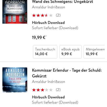
Wand des Schweigens: Ungekürzt
Arnaldur Indriðason
(
2
)
Hörbuch Download
Sofort lieferbar (Download)
19,99 €
*
Taschenbuch
eBook epub
Mängelexemp
14,00 €
9,99 €
10,99 €
Kommissar Erlendur - Tage der Schuld:
Gekürzt
Arnaldur Indriðason
(
2
)
Hörbuch Download
Sofort lieferbar (Download)