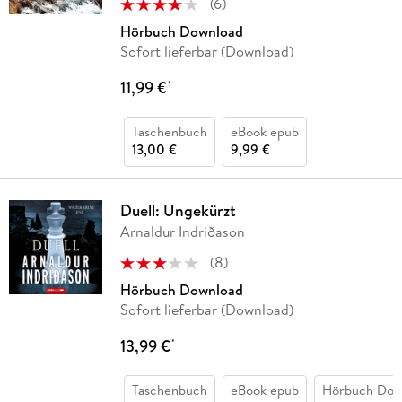
(
6
)
Hörbuch Download
Sofort lieferbar (Download)
11,99 €
*
Taschenbuch
eBook epub
13,00 €
9,99 €
Duell: Ungekürzt
Arnaldur Indriðason
(
8
)
Hörbuch Download
Sofort lieferbar (Download)
13,99 €
*
Taschenbuch
eBook epub
Hörbuch Dow