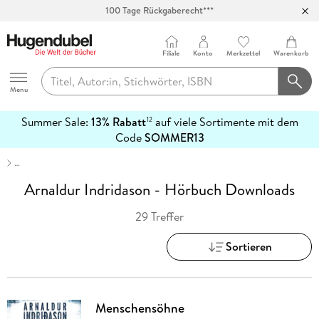
Abholung in über 100 Filialen
Filiale
Konto
Merkzettel
Warenkorb
Hugendubel
Menu
Summer Sale:
13% Rabatt
auf viele Sortimente mit dem
12
mehr
Code
SOMMER13
erfahren
…
Arnaldur Indridason - Hörbuch Downloads
29 Treffer
Sortieren
Menschensöhne