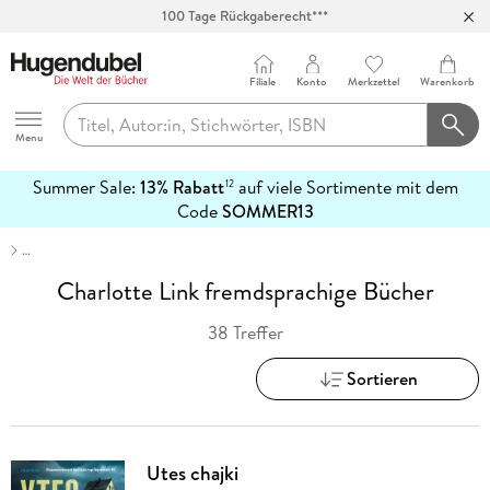
Abholung in über 100 Filialen
Filiale
Konto
Merkzettel
Warenkorb
Hugendubel
Menu
Summer Sale:
13% Rabatt
auf viele Sortimente mit dem
12
mehr
Code
SOMMER13
erfahren
…
Charlotte Link fremdsprachige Bücher
38 Treffer
Sortieren
Utes chajki