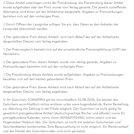
Diese Artikel unterliegen nicht der Preisbindung, die Preisbindung dieser Artikel
2
wurde aufgehoben oder der Preis wurde vom Verlag gesenkt. Die jeweils zutreffende
Alternative wird Ihnen auf der Artikelseite dargestellt. Angaben zu Preissenkungen
beziehen sich auf den vorherigen Preis.
Durch Öffnen der Leseprobe willigen Sie ein, dass Daten an den Anbieter der
3
Leseprobe übermittelt werden.
Der gebundene Preis dieses Artikels wird nach Ablauf des auf der Artikelseite
4
dargestellten Datums vom Verlag angehoben.
Der Preisvergleich bezieht sich auf die unverbindliche Preisempfehlung (UVP) des
5
Herstellers.
Der gebundene Preis dieses Artikels wurde vom Verlag gesenkt. Angaben zu
6
Preissenkungen beziehen sich auf den vorherigen Preis.
Die Preisbindung dieses Artikels wurde aufgehoben. Angaben zu Preissenkungen
7
beziehen sich auf den letzten gebundenen Preis.
Der gebundene Preis dieses Artikels wird nach Ablauf des auf der Artikelseite
8
dargestellten Datums vom Verlag angehoben.
Ihr Gutschein SOMMER13 gilt bis einschließlich 10.08.2026. Sie können den
12
Gutschein ausschließlich online einlösen unter www.hugendubel.de. Keine Bestellung
zur Abholung mit Zahlung in der Filiale möglich. Der Gutschein ist nicht gültig für
gesetzlich preisgebundene Artikel (deutschsprachige Bücher und eBooks) sowie für
preisgebundene Kalender, tolino shine (4016621130466), tolino select und das
Hugendubel Hörbuch Abo. Der Gutschein ist nicht mit anderen Gutscheinen und
Geschenkkarten kombinierbar. Eine Barauszahlung ist nicht möglich. Ein Weiterverkauf
und der Handel des Gutscheincodes sind nicht gestattet.