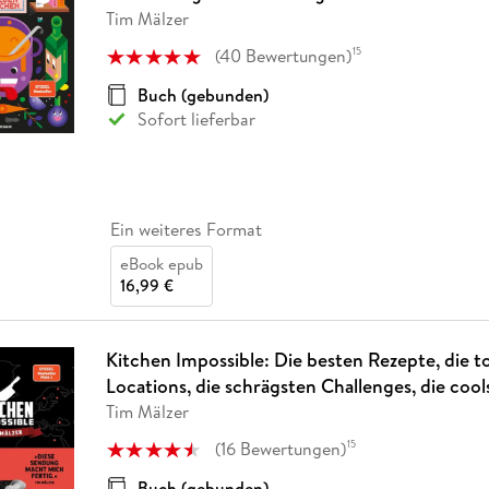
Fremdsprachige Bücher
n Lernhilfen
 Jugendbücher
eiber
Hörbuch Downloads im Bundle
Tim Mälzer
cher
 Vergleich
 Puzzlezubehör
Lernen
New Adult
STABILO
Taschenbücher
hilfen
hriller
(
40
Bewertungen
)
15
 Backen
er
lender
Ratgeber
op
Buch (gebunden)
hriller
Romance
Sofort lieferbar
Sachbücher
precher:innen
Science Fiction
Fremdsprachige Bücher
Ein weiteres Format
eBook epub
16,99 €
Kitchen Impossible: Die besten Rezepte, die to
Locations, die schrägsten Challenges, die coo
Tim Mälzer
(
16
Bewertungen
)
15
Buch (gebunden)