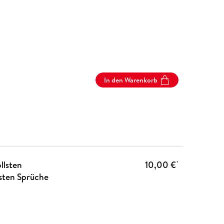
In den Warenkorb
llsten
10,00 €
*
lsten Sprüche