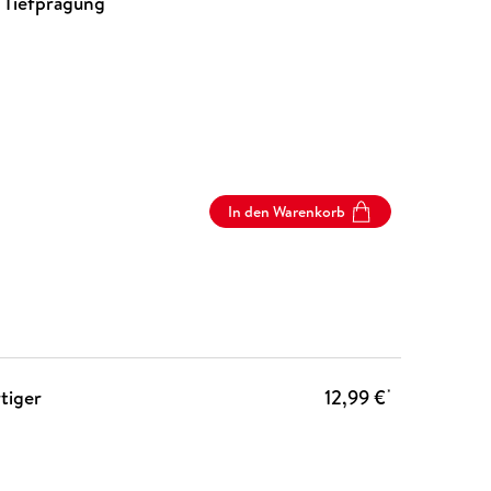
 Tiefprägung
In den Warenkorb
tiger
12,99 €
*