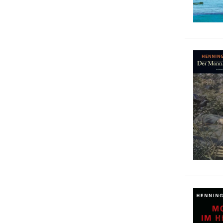
5-10 €
(
7
)
10-20 €
(
22
)
20-50 €
(
0
)
> 50 €
(
0
)