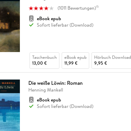
Fremdsprachige Bücher
n Lernhilfen
 Jugendbücher
eiber
Hörbuch Downloads im Bundle
cher
 Vergleich
 Puzzlezubehör
Lernen
New Adult
STABILO
(
1011
Bewertungen
)
15
Taschenbücher
hilfen
hriller
 Backen
er
lender
Ratgeber
eBook epub
op
Sofort lieferbar (Download)
hriller
Romance
Sachbücher
precher:innen
Science Fiction
Fremdsprachige Bücher
Taschenbuch
eBook epub
Hörbuch Download
13,00 €
11,99 €
9,95 €
Die weiße Löwin: Roman
Henning Mankell
eBook epub
Sofort lieferbar (Download)