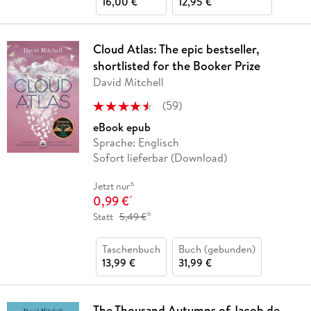
16,00 €
12,95 €
Cloud Atlas: The epic bestseller,
shortlisted for the Booker Prize
David Mitchell
(
59
)
eBook epub
Sprache: Englisch
Sofort lieferbar (Download)
6
Jetzt nur
0,99 €
*
6
Statt
5,49 €
Taschenbuch
Buch (gebunden)
13,99 €
31,99 €
The Thousand Autumns of Jacob de