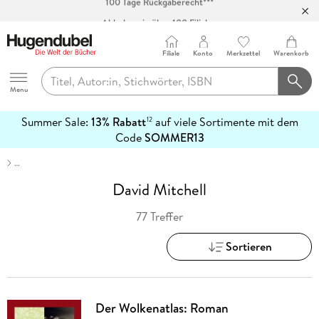
Abholung in über 100 Filialen
Filiale
Konto
Merkzettel
Warenkorb
Hugendubel
Menu
Summer Sale:
13% Rabatt
auf viele Sortimente mit dem
12
mehr
Code
SOMMER13
erfahren
…
David Mitchell
77 Treffer
Sortieren
Der Wolkenatlas: Roman