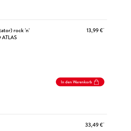
ator) rock 'n'
13,99 €
*
UD ATLAS
In den Warenkorb
33,49 €
*