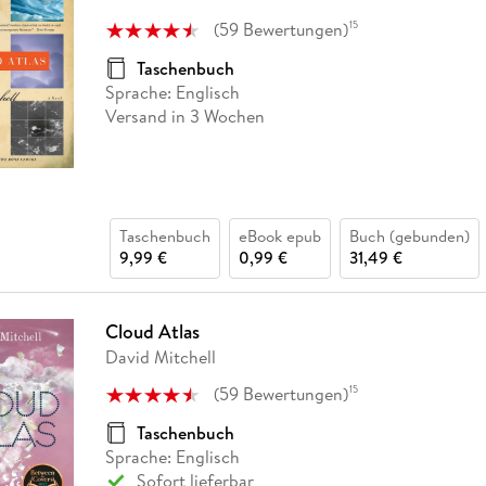
Fremdsprachige Bücher
n Lernhilfen
 Jugendbücher
eiber
Hörbuch Downloads im Bundle
cher
 Vergleich
 Puzzlezubehör
Lernen
New Adult
STABILO
(
59
Bewertungen
)
15
Taschenbücher
hilfen
hriller
 Backen
er
lender
Ratgeber
Taschenbuch
op
Sprache: Englisch
hriller
Romance
Versand in 3 Wochen
Sachbücher
precher:innen
Science Fiction
Fremdsprachige Bücher
Taschenbuch
eBook epub
Buch (gebunden)
9,99 €
0,99 €
31,49 €
Cloud Atlas
David Mitchell
(
59
Bewertungen
)
15
Taschenbuch
Sprache: Englisch
Sofort lieferbar