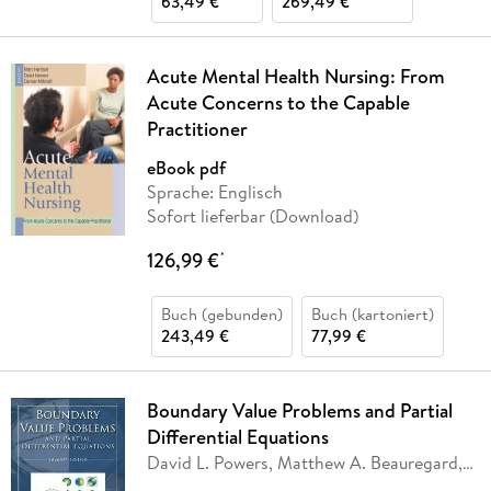
63,49 €
269,49 €
Acute Mental Health Nursing: From
Acute Concerns to the Capable
Practitioner
eBook pdf
Sprache: Englisch
Sofort lieferbar (Download)
126,99 €
*
Buch (gebunden)
Buch (kartoniert)
243,49 €
77,99 €
Boundary Value Problems and Partial
Differential Equations
David L. Powers, Matthew A. Beauregard,
Lynn
…