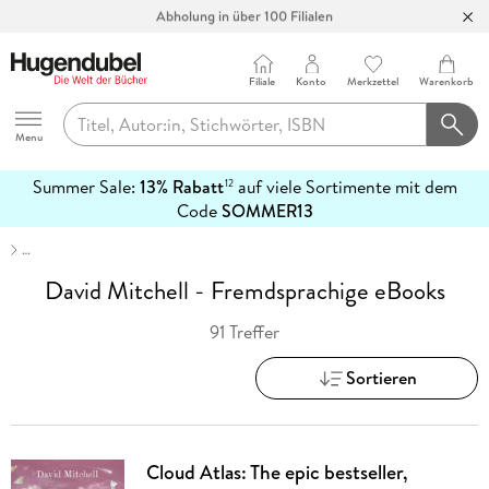
Abholung in über 100 Filialen
Filiale
Konto
Merkzettel
Warenkorb
Hugendubel
Menu
Summer Sale:
13% Rabatt
auf viele Sortimente mit dem
12
mehr
Code
SOMMER13
erfahren
…
David Mitchell - Fremdsprachige eBooks
91 Treffer
Sortieren
Cloud Atlas: The epic bestseller,