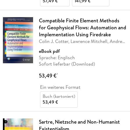
57,49 €
141,99 €
Compatible Finite Element Methods
for Geophysical Flows: Automation and
Implementation Using Firedrake
Colin J. Cotter, Lawrence Mitchell, Andrew
T. T.
…
eBook pdf
Sprache: Englisch
Sofort lieferbar (Download)
53,49 €
*
Ein weiteres Format
Buch (kartoniert)
53,49 €
Sartre, Nietzsche and Non-Humanist
Existentialism