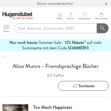
Bücher versandkostenfrei*
100 Tage Rückgaberecht***
Abholung in über 100 Filialen
Filiale
Konto
Merkzettel
Warenkorb
Hugendubel
Menu
Nur noch heute:
Summer Sale -
13% Rabatt
auf viele
12
mehr
Sortimente mit dem Code
SOMMER13
erfahren
…
Alice Munro - Fremdsprachige Bücher
83 Treffer
Sortieren
Too Much Happiness