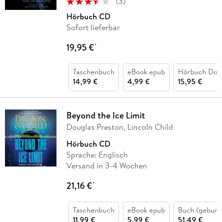
(
3
)
Hörbuch CD
Sofort lieferbar
19,95 €
*
Taschenbuch
eBook epub
Hörbuch Dow
14,99 €
4,99 €
15,95 €
Beyond the Ice Limit
Douglas Preston, Lincoln Child
Hörbuch CD
Sprache: Englisch
Versand in 3-4 Wochen
21,16 €
*
Taschenbuch
eBook epub
Buch (gebund
11,99 €
5,99 €
51,49 €