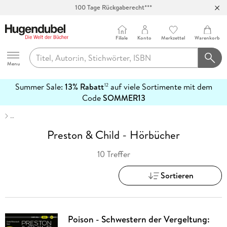
100 Tage Rückgaberecht***
Abholung in über 100 Filialen
Filiale
Konto
Merkzettel
Warenkorb
Hugendubel
Menu
Summer Sale:
13% Rabatt
auf viele Sortimente mit dem
12
mehr
Code
SOMMER13
erfahren
…
Preston & Child - Hörbücher
10 Treffer
Sortieren
Poison - Schwestern der Vergeltung: