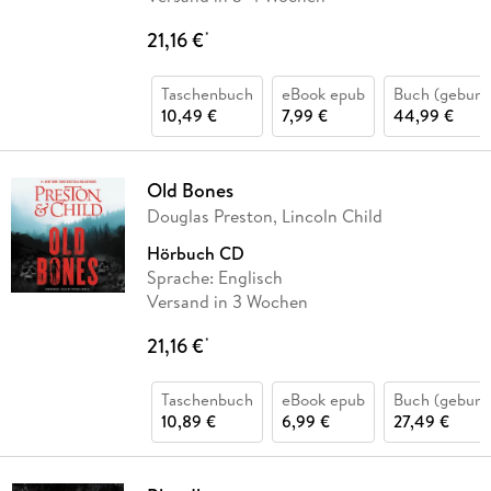
21,16 €
*
Taschenbuch
eBook epub
Buch (gebund
10,49 €
7,99 €
44,99 €
Old Bones
Douglas Preston, Lincoln Child
Hörbuch CD
Sprache: Englisch
Versand in 3 Wochen
21,16 €
*
Taschenbuch
eBook epub
Buch (gebund
10,89 €
6,99 €
27,49 €