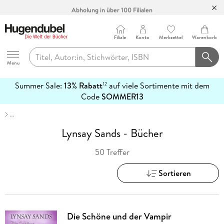
Abholung in über 100 Filialen
Filiale
Konto
Merkzettel
Warenkorb
Hugendubel
Menu
Summer Sale:
13% Rabatt
auf viele Sortimente mit dem
12
mehr
Code
SOMMER13
erfahren
…
Lynsay Sands - Bücher
50 Treffer
Sortieren
Die Schöne und der Vampir