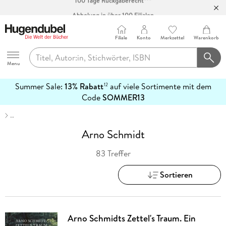
Abholung in über 100 Filialen
Filiale
Konto
Merkzettel
Warenkorb
Hugendubel
Menu
Summer Sale:
13% Rabatt
auf viele Sortimente mit dem
12
mehr
Code
SOMMER13
erfahren
…
Arno Schmidt
83 Treffer
Sortieren
Arno Schmidts Zettel's Traum. Ein