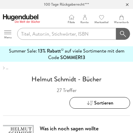
100 Tage Rückgaberecht***
Abholung in über 100 Filialen
Filiale
Konto
Merkzettel
Warenkorb
Hugendubel
Menu
Summer Sale:
13% Rabatt
auf viele Sortimente mit dem
12
mehr
Code
SOMMER13
erfahren
…
Helmut Schmidt - Bücher
27 Treffer
Sortieren
Was ich noch sagen wollte