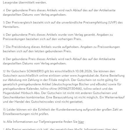
Leseprobe übermittelt werden.
Der gebundene Preis dieses Artikels wird nach Ablauf des auf der Artikelseite
4
dargestellten Datums vom Verlag angehoben.
Der Preisvergleich bezieht sich auf die unverbindliche Preisempfehlung (UVP) des
5
Herstellers.
Der gebundene Preis dieses Artikels wurde vom Verlag gesenkt. Angaben zu
6
Preissenkungen beziehen sich auf den vorherigen Preis.
Die Preisbindung dieses Artikels wurde aufgehoben. Angaben zu Preissenkungen
7
beziehen sich auf den letzten gebundenen Preis.
Der gebundene Preis dieses Artikels wird nach Ablauf des auf der Artikelseite
8
dargestellten Datums vom Verlag angehoben.
Ihr Gutschein SOMMER13 gilt bis einschließlich 10.08.2026. Sie können den
12
Gutschein ausschließlich online einlösen unter www.hugendubel.de. Keine Bestellung
zur Abholung mit Zahlung in der Filiale möglich. Der Gutschein ist nicht gültig für
gesetzlich preisgebundene Artikel (deutschsprachige Bücher und eBooks) sowie für
preisgebundene Kalender, tolino shine (4016621130466), tolino select und das
Hugendubel Hörbuch Abo. Der Gutschein ist nicht mit anderen Gutscheinen und
Geschenkkarten kombinierbar. Eine Barauszahlung ist nicht möglich. Ein Weiterverkauf
und der Handel des Gutscheincodes sind nicht gestattet.
Leider können wir die Echtheit der Kundenbewertung aufgrund der großen Zahl an
15
Einzelbewertungen nicht prüfen.
Alle Informationen zur Tiefpreisgarantie finden Sie
hier
16
Alle Preise verstehen sich inkl. der gesetzlichen MwSt. Informationen über den
*