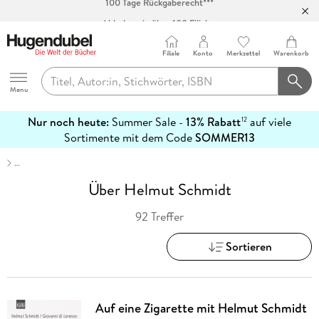
Abholung in über 100 Filialen
Filiale
Konto
Merkzettel
Warenkorb
Hugendubel
Menu
Nur noch heute:
Summer Sale -
13% Rabatt
auf viele
12
mehr
Sortimente mit dem Code
SOMMER13
erfahren
…
Über Helmut Schmidt
92 Treffer
Sortieren
Auf eine Zigarette mit Helmut Schmidt