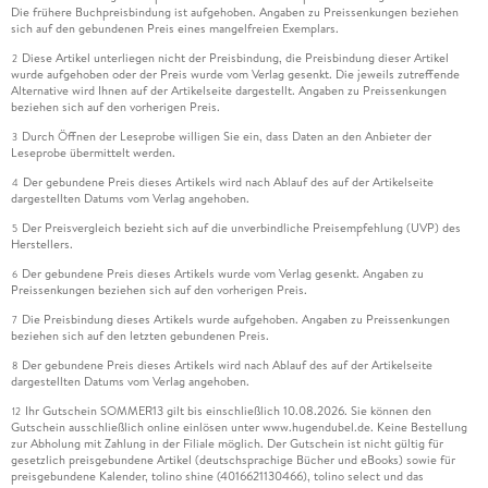
Die frühere Buchpreisbindung ist aufgehoben. Angaben zu Preissenkungen beziehen
sich auf den gebundenen Preis eines mangelfreien Exemplars.
Diese Artikel unterliegen nicht der Preisbindung, die Preisbindung dieser Artikel
2
wurde aufgehoben oder der Preis wurde vom Verlag gesenkt. Die jeweils zutreffende
Alternative wird Ihnen auf der Artikelseite dargestellt. Angaben zu Preissenkungen
beziehen sich auf den vorherigen Preis.
Durch Öffnen der Leseprobe willigen Sie ein, dass Daten an den Anbieter der
3
Leseprobe übermittelt werden.
Der gebundene Preis dieses Artikels wird nach Ablauf des auf der Artikelseite
4
dargestellten Datums vom Verlag angehoben.
Der Preisvergleich bezieht sich auf die unverbindliche Preisempfehlung (UVP) des
5
Herstellers.
Der gebundene Preis dieses Artikels wurde vom Verlag gesenkt. Angaben zu
6
Preissenkungen beziehen sich auf den vorherigen Preis.
Die Preisbindung dieses Artikels wurde aufgehoben. Angaben zu Preissenkungen
7
beziehen sich auf den letzten gebundenen Preis.
Der gebundene Preis dieses Artikels wird nach Ablauf des auf der Artikelseite
8
dargestellten Datums vom Verlag angehoben.
Ihr Gutschein SOMMER13 gilt bis einschließlich 10.08.2026. Sie können den
12
Gutschein ausschließlich online einlösen unter www.hugendubel.de. Keine Bestellung
zur Abholung mit Zahlung in der Filiale möglich. Der Gutschein ist nicht gültig für
gesetzlich preisgebundene Artikel (deutschsprachige Bücher und eBooks) sowie für
preisgebundene Kalender, tolino shine (4016621130466), tolino select und das