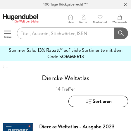
100 Tage Rückgaberecht***
Abholung in über 100 Filialen
Filiale
Konto
Merkzettel
Warenkorb
Hugendubel
Menu
Summer Sale:
13% Rabatt
auf viele Sortimente mit dem
12
mehr
Code
SOMMER13
erfahren
…
Diercke Weltatlas
14 Treffer
Sortieren
Diercke Weltatlas - Ausgabe 2023