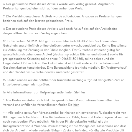
Der gebundene Preis dieses Artikels wurde vom Verlag gesenkt. Angaben zu
6
Preissenkungen beziehen sich auf den vorherigen Preis.
Die Preisbindung dieses Artikels wurde aufgehoben. Angaben zu Preissenkungen
7
beziehen sich auf den letzten gebundenen Preis.
Der gebundene Preis dieses Artikels wird nach Ablauf des auf der Artikelseite
8
dargestellten Datums vom Verlag angehoben.
Ihr Gutschein SOMMER13 gilt bis einschließlich 10.08.2026. Sie können den
12
Gutschein ausschließlich online einlösen unter www.hugendubel.de. Keine Bestellung
zur Abholung mit Zahlung in der Filiale möglich. Der Gutschein ist nicht gültig für
gesetzlich preisgebundene Artikel (deutschsprachige Bücher und eBooks) sowie für
preisgebundene Kalender, tolino shine (4016621130466), tolino select und das
Hugendubel Hörbuch Abo. Der Gutschein ist nicht mit anderen Gutscheinen und
Geschenkkarten kombinierbar. Eine Barauszahlung ist nicht möglich. Ein Weiterverkauf
und der Handel des Gutscheincodes sind nicht gestattet.
Leider können wir die Echtheit der Kundenbewertung aufgrund der großen Zahl an
15
Einzelbewertungen nicht prüfen.
Alle Informationen zur Tiefpreisgarantie finden Sie
hier
16
Alle Preise verstehen sich inkl. der gesetzlichen MwSt. Informationen über den
*
Versand und anfallende Versandkosten finden Sie
hier
Alle online gekauften Versandartikel beinhalten ein erweitertes Rückgaberecht von
***
100 Tagen nach Kaufdatum. Die Rücknahme von Bild-, Ton- und Datenträgern ist nur bei
noch versiegelter Ware möglich. Für in der Filiale gekaufte Artikel gilt ein
Rückgaberecht von 4 Wochen. Voraussetzung ist die Vorlage des Kassenbons und dass
sich der Artikel in wiederverkaufsfähigem Zustand befindet. Für digitale Produkte gilt