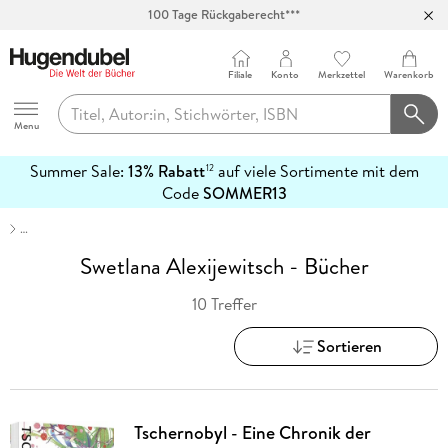
100 Tage Rückgaberecht***
Abholung in über 100 Filialen
Filiale
Konto
Merkzettel
Warenkorb
Hugendubel
Menu
Summer Sale:
13% Rabatt
auf viele Sortimente mit dem
12
mehr
Code
SOMMER13
erfahren
…
Swetlana Alexijewitsch - Bücher
10 Treffer
Sortieren
Tschernobyl - Eine Chronik der