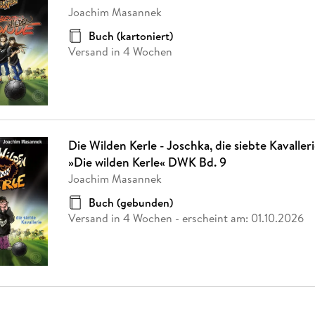
Fremdsprachige Bücher
n Lernhilfen
 Jugendbücher
eiber
Hörbuch Downloads im Bundle
Joachim Masannek
cher
 Vergleich
 Puzzlezubehör
Lernen
New Adult
STABILO
Taschenbücher
hilfen
hriller
Buch (kartoniert)
 Backen
er
lender
Ratgeber
Versand in 4 Wochen
op
hriller
Romance
Sachbücher
precher:innen
Science Fiction
Fremdsprachige Bücher
Die Wilden Kerle - Joschka, die siebte Kavaller
»Die wilden Kerle« DWK Bd. 9
Joachim Masannek
Buch (gebunden)
Versand in 4 Wochen
- erscheint am:
01.10.2026