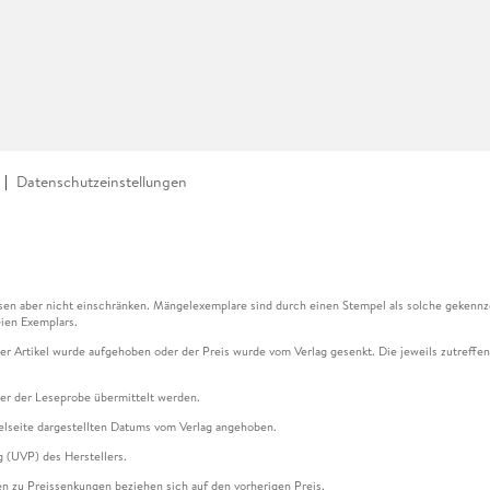
Datenschutzeinstellungen
en aber nicht einschränken. Mängelexemplare sind durch einen Stempel als solche gekennz
ien Exemplars.
ser Artikel wurde aufgehoben oder der Preis wurde vom Verlag gesenkt. Die jeweils zutreffend
ter der Leseprobe übermittelt werden.
kelseite dargestellten Datums vom Verlag angehoben.
g (UVP) des Herstellers.
n zu Preissenkungen beziehen sich auf den vorherigen Preis.