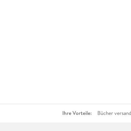
20-50 €
(
0
)
> 50 €
(
0
)
Ihre Vorteile:
Bücher versand