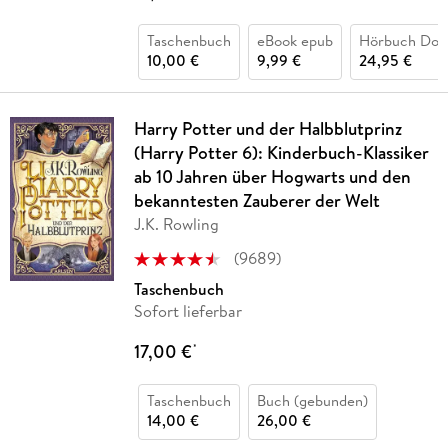
Taschenbuch
eBook epub
Hörbuch Dow
10,00 €
9,99 €
24,95 €
Harry Potter und der Halbblutprinz
(Harry Potter 6): Kinderbuch-Klassiker
ab 10 Jahren über Hogwarts und den
bekanntesten Zauberer der Welt
J.K. Rowling
(
9689
)
Taschenbuch
Sofort lieferbar
17,00 €
*
Taschenbuch
Buch (gebunden)
14,00 €
26,00 €