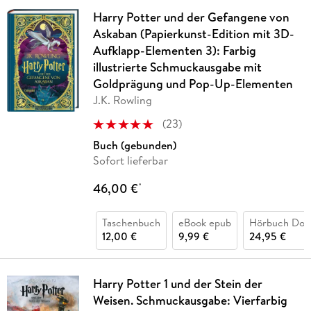
Harry Potter und der Gefangene von
Askaban (Papierkunst-Edition mit 3D-
Aufklapp-Elementen 3): Farbig
illustrierte Schmuckausgabe mit
Goldprägung und Pop-Up-Elementen
J.K. Rowling
(
23
)
Buch (gebunden)
Sofort lieferbar
46,00 €
*
Taschenbuch
eBook epub
Hörbuch Dow
12,00 €
9,99 €
24,95 €
Harry Potter 1 und der Stein der
Weisen. Schmuckausgabe: Vierfarbig