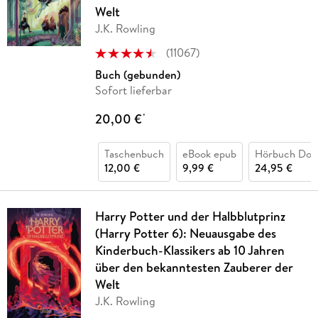
Welt
J.K. Rowling
(
11067
)
Buch (gebunden)
Sofort lieferbar
20,00 €
*
Taschenbuch
eBook epub
Hörbuch Dow
12,00 €
9,99 €
24,95 €
Harry Potter und der Halbblutprinz
(Harry Potter 6): Neuausgabe des
Kinderbuch-Klassikers ab 10 Jahren
über den bekanntesten Zauberer der
Welt
J.K. Rowling