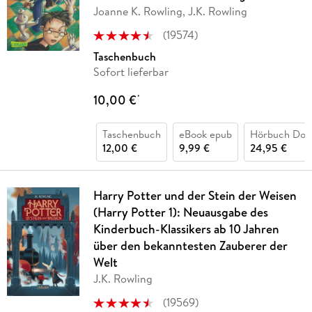
Joanne K. Rowling, J.K. Rowling
(
19574
)
Taschenbuch
Sofort lieferbar
10,00 €
*
Taschenbuch
eBook epub
Hörbuch Dow
12,00 €
9,99 €
24,95 €
Harry Potter und der Stein der Weisen
(Harry Potter 1): Neuausgabe des
Kinderbuch-Klassikers ab 10 Jahren
über den bekanntesten Zauberer der
Welt
J.K. Rowling
(
19569
)