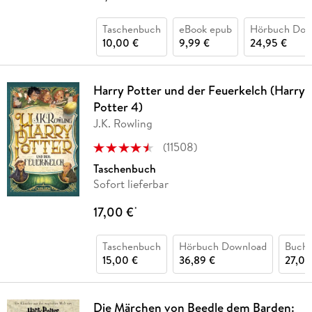
Taschenbuch
eBook epub
Hörbuch Dow
10,00 €
9,99 €
24,95 €
Harry Potter und der Feuerkelch (Harry
Potter 4)
J.K. Rowling
(
11508
)
Taschenbuch
Sofort lieferbar
17,00 €
*
Taschenbuch
Hörbuch Download
Buch 
15,00 €
36,89 €
27,00
Die Märchen von Beedle dem Barden: