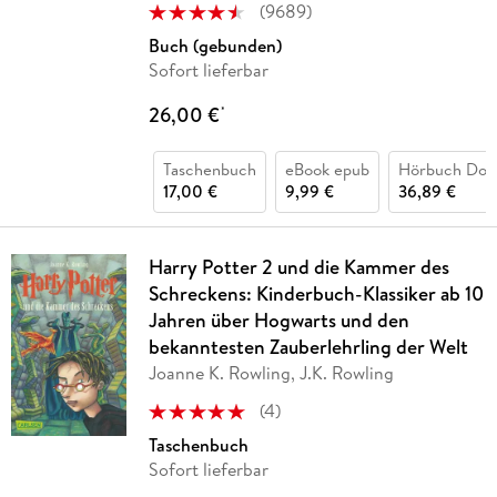
(
9689
)
Buch (gebunden)
Sofort lieferbar
26,00 €
*
Taschenbuch
eBook epub
Hörbuch Dow
17,00 €
9,99 €
36,89 €
Harry Potter 2 und die Kammer des
Schreckens: Kinderbuch-Klassiker ab 10
Jahren über Hogwarts und den
bekanntesten Zauberlehrling der Welt
Joanne K. Rowling, J.K. Rowling
(
4
)
Taschenbuch
Sofort lieferbar