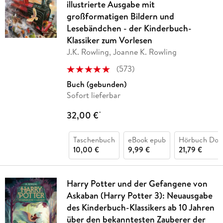
illustrierte Ausgabe mit
großformatigen Bildern und
Lesebändchen - der Kinderbuch-
Klassiker zum Vorlesen
J.K. Rowling, Joanne K. Rowling
(
573
)
Buch (gebunden)
Sofort lieferbar
32,00 €
*
Taschenbuch
eBook epub
Hörbuch Dow
10,00 €
9,99 €
21,79 €
Harry Potter und der Gefangene von
Askaban (Harry Potter 3): Neuausgabe
des Kinderbuch-Klassikers ab 10 Jahren
über den bekanntesten Zauberer der