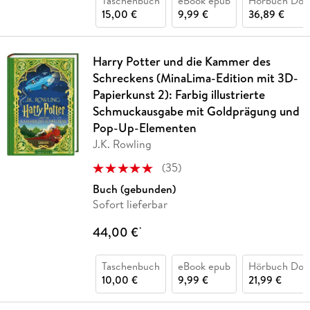
Taschenbuch
eBook epub
Hörbuch Dow
15,00 €
9,99 €
36,89 €
Harry Potter und die Kammer des
Schreckens (MinaLima-Edition mit 3D-
Papierkunst 2): Farbig illustrierte
Schmuckausgabe mit Goldprägung und
Pop-Up-Elementen
J.K. Rowling
(
35
)
Buch (gebunden)
Sofort lieferbar
44,00 €
*
Taschenbuch
eBook epub
Hörbuch Dow
10,00 €
9,99 €
21,99 €