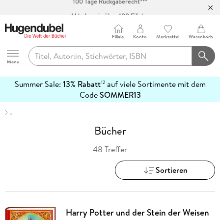
Abholung in über 100 Filialen
Filiale
Konto
Merkzettel
Warenkorb
Hugendubel
Menu
Summer Sale:
13% Rabatt
auf viele Sortimente mit dem
12
mehr
Code
SOMMER13
erfahren
…
Bücher
48 Treffer
Sortieren
Harry Potter und der Stein der Weisen