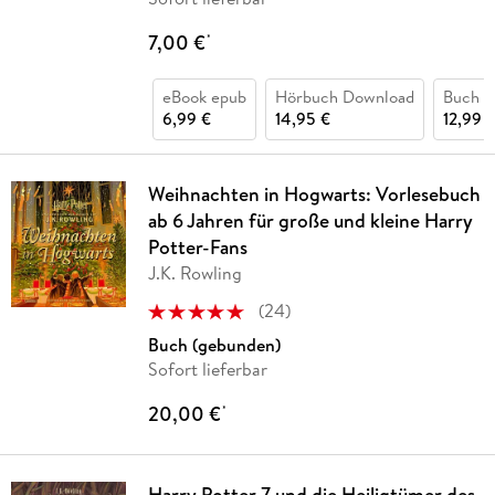
7,00 €
*
eBook epub
Hörbuch Download
Buch (
6,99 €
14,95 €
12,99 
Weihnachten in Hogwarts: Vorlesebuch
ab 6 Jahren für große und kleine Harry
Potter-Fans
J.K. Rowling
(
24
)
Buch (gebunden)
Sofort lieferbar
20,00 €
*
Harry Potter 7 und die Heiligtümer des