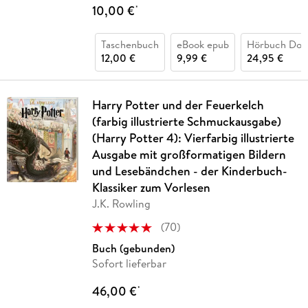
10,00 €
*
Taschenbuch
eBook epub
Hörbuch Dow
12,00 €
9,99 €
24,95 €
Harry Potter und der Feuerkelch
(farbig illustrierte Schmuckausgabe)
(Harry Potter 4): Vierfarbig illustrierte
Ausgabe mit großformatigen Bildern
und Lesebändchen - der Kinderbuch-
Klassiker zum Vorlesen
J.K. Rowling
(
70
)
Buch (gebunden)
Sofort lieferbar
46,00 €
*