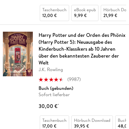
Taschenbuch
eBook epub
Hörbuch Dow
12,00 €
9,99 €
21,99 €
Harry Potter und der Orden des Phönix
(Harry Potter 5): Neuausgabe des
Kinderbuch-Klassikers ab 10 Jahren
über den bekanntesten Zauberer der
Welt
J.K. Rowling
(
9987
)
Buch (gebunden)
Sofort lieferbar
30,00 €
*
Taschenbuch
Hörbuch Download
Buch 
17,00 €
39,95 €
48,0