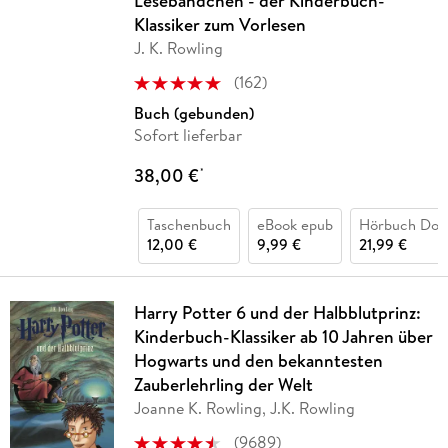
Lesebändchen - der Kinderbuch-
Klassiker zum Vorlesen
J. K. Rowling
(
162
)
Buch (gebunden)
Sofort lieferbar
38,00 €
*
Taschenbuch
eBook epub
Hörbuch Dow
12,00 €
9,99 €
21,99 €
Harry Potter 6 und der Halbblutprinz:
Kinderbuch-Klassiker ab 10 Jahren über
Hogwarts und den bekanntesten
Zauberlehrling der Welt
Joanne K. Rowling, J.K. Rowling
(
9689
)