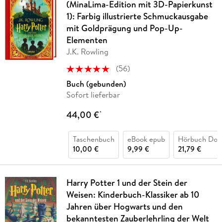
(MinaLima-Edition mit 3D-Papierkunst
1): Farbig illustrierte Schmuckausgabe
mit Goldprägung und Pop-Up-
Elementen
J.K. Rowling
(
56
)
Buch (gebunden)
Sofort lieferbar
44,00 €
*
Taschenbuch
eBook epub
Hörbuch Dow
10,00 €
9,99 €
21,79 €
Harry Potter 1 und der Stein der
Weisen: Kinderbuch-Klassiker ab 10
Jahren über Hogwarts und den
bekanntesten Zauberlehrling der Welt