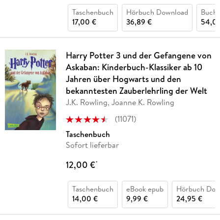
Taschenbuch
Hörbuch Download
Buch 
17,00 €
36,89 €
54,0
Harry Potter 3 und der Gefangene von
Askaban: Kinderbuch-Klassiker ab 10
Jahren über Hogwarts und den
bekanntesten Zauberlehrling der Welt
J.K. Rowling, Joanne K. Rowling
(
11071
)
Taschenbuch
Sofort lieferbar
12,00 €
*
Taschenbuch
eBook epub
Hörbuch Dow
14,00 €
9,99 €
24,95 €