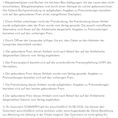
Mängelexemplare sind Bücher mit leichten Beschädigungen, die das Lesen aber nicht
1
einschränken. Mängelexemplare sind durch einen Stempel als solche gekennzeichnet.
Die frühere Buchpreisbindung ist aufgehoben. Angaben zu Preissenkungen beziehen
sich auf den gebundenen Preis eines mangelfreien Exemplars.
Diese Artikel unterliegen nicht der Preisbindung, die Preisbindung dieser Artikel
2
wurde aufgehoben oder der Preis wurde vom Verlag gesenkt. Die jeweils zutreffende
Alternative wird Ihnen auf der Artikelseite dargestellt. Angaben zu Preissenkungen
beziehen sich auf den vorherigen Preis.
Durch Öffnen der Leseprobe willigen Sie ein, dass Daten an den Anbieter der
3
Leseprobe übermittelt werden.
Der gebundene Preis dieses Artikels wird nach Ablauf des auf der Artikelseite
4
dargestellten Datums vom Verlag angehoben.
Der Preisvergleich bezieht sich auf die unverbindliche Preisempfehlung (UVP) des
5
Herstellers.
Der gebundene Preis dieses Artikels wurde vom Verlag gesenkt. Angaben zu
6
Preissenkungen beziehen sich auf den vorherigen Preis.
Die Preisbindung dieses Artikels wurde aufgehoben. Angaben zu Preissenkungen
7
beziehen sich auf den letzten gebundenen Preis.
Der gebundene Preis dieses Artikels wird nach Ablauf des auf der Artikelseite
8
dargestellten Datums vom Verlag angehoben.
Ihr Gutschein SOMMER13 gilt bis einschließlich 10.08.2026. Sie können den
12
Gutschein ausschließlich online einlösen unter www.hugendubel.de. Keine Bestellung
zur Abholung mit Zahlung in der Filiale möglich. Der Gutschein ist nicht gültig für