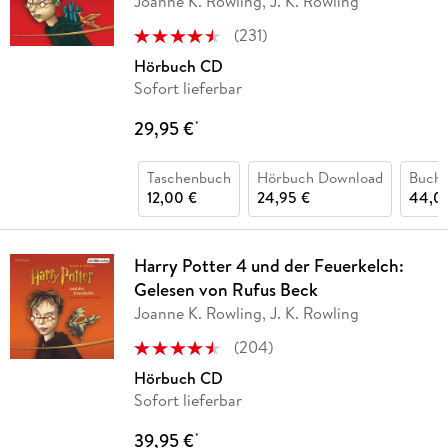
Joanne K. Rowling, J. K. Rowling
(
231
)
Hörbuch CD
Sofort lieferbar
29,95 €
*
Taschenbuch
Hörbuch Download
Buch 
12,00 €
24,95 €
44,0
Harry Potter 4 und der Feuerkelch:
Gelesen von Rufus Beck
Joanne K. Rowling, J. K. Rowling
(
204
)
Hörbuch CD
Sofort lieferbar
39,95 €
*