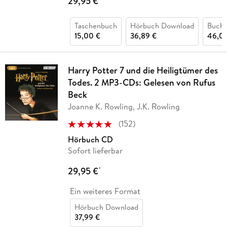
29,95 €
Taschenbuch
Hörbuch Download
Buch 
15,00 €
36,89 €
46,0
Harry Potter 7 und die Heiligtümer des
Todes. 2 MP3-CDs: Gelesen von Rufus
Beck
Joanne K. Rowling, J.K. Rowling
(
152
)
Hörbuch CD
Sofort lieferbar
29,95 €
*
Ein weiteres Format
Hörbuch Download
37,99 €