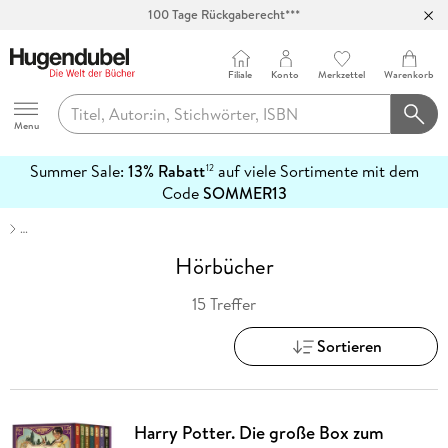
100 Tage Rückgaberecht***
Abholung in über 100 Filialen
Filiale
Konto
Merkzettel
Warenkorb
Hugendubel
Menu
Summer Sale:
13% Rabatt
auf viele Sortimente mit dem
12
mehr
Code
SOMMER13
erfahren
…
Hörbücher
15 Treffer
Sortieren
Harry Potter. Die große Box zum