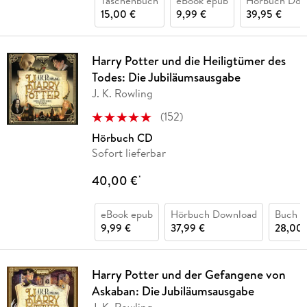
Taschenbuch
eBook epub
Hörbuch Dow
15,00 €
9,99 €
39,95 €
Harry Potter und die Heiligtümer des
Todes: Die Jubiläumsausgabe
J. K. Rowling
(
152
)
Hörbuch CD
Sofort lieferbar
40,00 €
*
eBook epub
Hörbuch Download
Buch (
9,99 €
37,99 €
28,00 
Harry Potter und der Gefangene von
Askaban: Die Jubiläumsausgabe