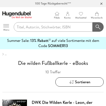
100 Tage Rückgaberecht***
Abholung in über 100 Filialen
Filiale
Konto
Merkzettel
Warenkorb
Hugendubel
Menu
Summer Sale:
13% Rabatt
auf viele Sortimente mit dem
12
mehr
Code
SOMMER13
erfahren
…
Die wilden Fußballkerle - eBooks
10 Treffer
Sortieren
DWK Die Wilden Kerle - Leon, der