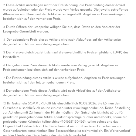
Diese Artikel unterliegen nicht der Preisbindung, die Preisbindung dieser Artikel
2
wurde aufgehoben oder der Preis wurde vom Verlag gesenkt. Die jeweils zutreffende
Alternative wird Ihnen auf der Artikelseite dargestellt. Angaben zu Preissenkungen
beziehen sich auf den vorherigen Preis.
Durch Öffnen der Leseprobe willigen Sie ein, dass Daten an den Anbieter der
3
Leseprobe übermittelt werden.
Der gebundene Preis dieses Artikels wird nach Ablauf des auf der Artikelseite
4
dargestellten Datums vom Verlag angehoben.
Der Preisvergleich bezieht sich auf die unverbindliche Preisempfehlung (UVP) des
5
Herstellers.
Der gebundene Preis dieses Artikels wurde vom Verlag gesenkt. Angaben zu
6
Preissenkungen beziehen sich auf den vorherigen Preis.
Die Preisbindung dieses Artikels wurde aufgehoben. Angaben zu Preissenkungen
7
beziehen sich auf den letzten gebundenen Preis.
Der gebundene Preis dieses Artikels wird nach Ablauf des auf der Artikelseite
8
dargestellten Datums vom Verlag angehoben.
Ihr Gutschein SOMMER13 gilt bis einschließlich 10.08.2026. Sie können den
12
Gutschein ausschließlich online einlösen unter www.hugendubel.de. Keine Bestellung
zur Abholung mit Zahlung in der Filiale möglich. Der Gutschein ist nicht gültig für
gesetzlich preisgebundene Artikel (deutschsprachige Bücher und eBooks) sowie für
preisgebundene Kalender, tolino shine (4016621130466), tolino select und das
Hugendubel Hörbuch Abo. Der Gutschein ist nicht mit anderen Gutscheinen und
Geschenkkarten kombinierbar. Eine Barauszahlung ist nicht möglich. Ein Weiterverkauf
und der Handel des Gutscheincodes sind nicht gestattet.