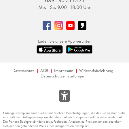
089 - 30 75 75 75
Mo. - Sa. 9.00 - 18.00 Uhr
Laden Sie unsere App herunter.
Datenschutz
AGB
Impressum
Widerrufsbelehrung
Datenschutzeinstellungen
Mängelexemplare sind Bücher mit leichten Beschädigungen, die das Lesen aber nicht
1
einschränken. Mängelexemplare sind durch einen Stempel als solche gekennzeichnet.
Die frühere Buchpreisbindung ist aufgehoben. Angaben zu Preissenkungen beziehen
sich auf den gebundenen Preis eines mangelfreien Exemplars.