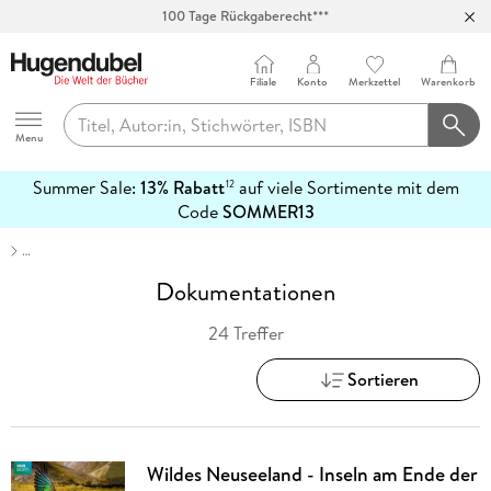
Abholung in über 100 Filialen
Filiale
Konto
Merkzettel
Warenkorb
Hugendubel
Menu
Summer Sale:
13% Rabatt
auf viele Sortimente mit dem
12
mehr
Code
SOMMER13
erfahren
…
Dokumentationen
24 Treffer
Sortieren
Wildes Neuseeland - Inseln am Ende der