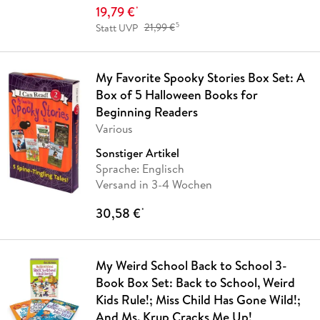
19,79 €
*
5
Statt UVP
21,99 €
My Favorite Spooky Stories Box Set: A
Box of 5 Halloween Books for
Beginning Readers
Various
Sonstiger Artikel
Sprache: Englisch
Versand in 3-4 Wochen
30,58 €
*
My Weird School Back to School 3-
Book Box Set: Back to School, Weird
Kids Rule!; Miss Child Has Gone Wild!;
And Ms. Krup Cracks Me Up!