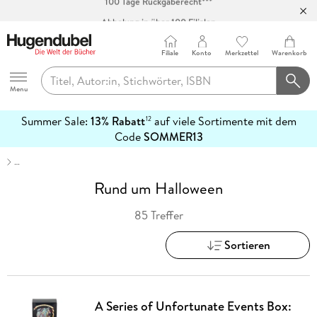
Abholung in über 100 Filialen
Filiale
Konto
Merkzettel
Warenkorb
Hugendubel
Menu
Summer Sale:
13% Rabatt
auf viele Sortimente mit dem
12
mehr
Code
SOMMER13
erfahren
…
Rund um Halloween
85 Treffer
Sortieren
A Series of Unfortunate Events Box: