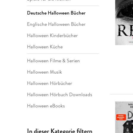
Leseempfehlung
eBook Abonnement
Postkarten
Westerman
Kinder- &
Kugelschr
Hörbuchsprecher
Günstige Spielwaren
Wochenkalender
Kinderbü
Romane
Geräte im
Puzzles &
Schule & 
Deutsche Halloween Bücher
Buchtrends auf Social Media
eBooks verschenken
Klett Lern
Krimis & T
Buchkalender
Kochen &
Sachbüch
Sprachka
büchermenschen
Duden Sh
Romane
Englische Halloween Bücher
Krimis & T
Top Autor:innen
Hörspiele
Halloween Kinderbücher
Manga
Top Serien
Hörbuchs
Halloween Küche
Gebrauchtbuch
Halloween Filme & Serien
Halloween Musik
Halloween Hörbücher
Halloween Hörbuch Downloads
Halloween eBooks
In dieser Kategorie filtern