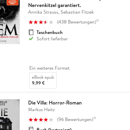
Fremdsprachige Bücher
n Lernhilfen
 Jugendbücher
eiber
Hörbuch Downloads im Bundle
Nervenkitzel garantiert.
cher
 Vergleich
 Puzzlezubehör
Lernen
New Adult
STABILO
Taschenbücher
Annika Strauss, Sebastian Fitzek
hilfen
hriller
 Backen
er
lender
Ratgeber
(
438
Bewertungen
)
15
op
hriller
Romance
Taschenbuch
Sachbücher
Sofort lieferbar
precher:innen
Science Fiction
Fremdsprachige Bücher
Ein weiteres Format
eBook epub
9,99 €
Die Villa: Horror-Roman
Markus Heitz
(
96
Bewertungen
)
15
Buch (kartoniert)