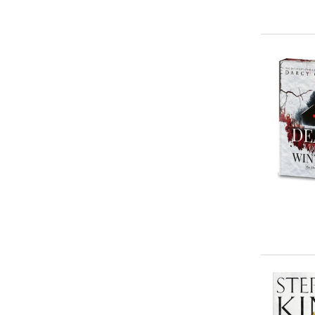
(
32
)
> 50 €
(
3
)
Neal Davenport
(
28
)
Uwe Voehl
(
18
)
Bram Stoker
(
17
)
Logan Dee
(
17
)
Earl Warren
(
16
)
... weitere Autor:in suchen