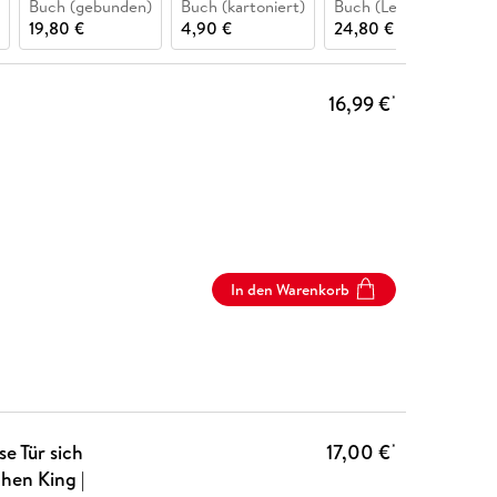
Buch (gebunden)
Buch (kartoniert)
Buch (Ledereinband)
19,80 €
4,90 €
24,80 €
16,99 €
*
In den Warenkorb
e Tür sich
17,00 €
*
ephen King |