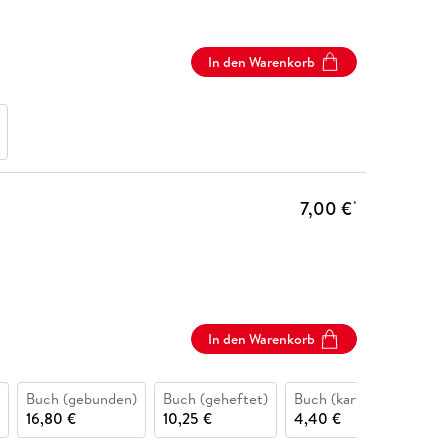
In den Warenkorb
7,00 €
*
In den Warenkorb
Buch (gebunden)
Buch (geheftet)
Buch (kartoniert)
H
16,80 €
10,25 €
4,40 €
16