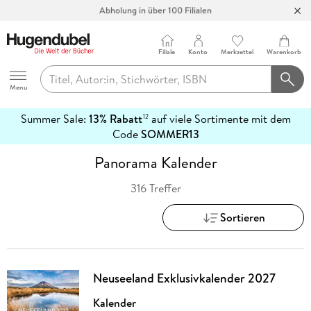
Abholung in über 100 Filialen
Filiale
Konto
Merkzettel
Warenkorb
Hugendubel
Menu
Summer Sale:
13% Rabatt
auf viele Sortimente mit dem
12
mehr
Code
SOMMER13
erfahren
Panorama Kalender
316 Treffer
Sortieren
Neuseeland Exklusivkalender 2027
Kalender