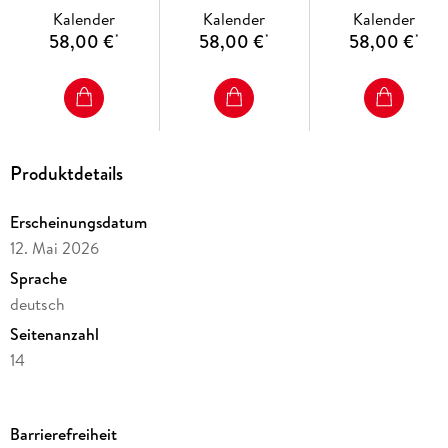
Humboldt Kalender
2027
2027
Kalender
Kalender
Kalender
2027
58,00 €
58,00 €
58,00 €
*
*
*
Produktdetails
Erscheinungsdatum
12. Mai 2026
Sprache
deutsch
Seitenanzahl
14
Reihe
Edition Alexander von Humboldt Kalender Heye
Barrierefreiheit
Herausgegeben von