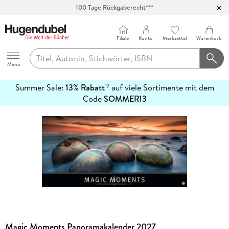
100 Tage Rückgaberecht***
Abholung in über 100 Filialen
Filiale
Konto
Merkzettel
Warenkorb
Hugendubel
Menu
Summer Sale:
13% Rabatt
auf viele Sortimente mit dem
12
mehr
Code
SOMMER13
erfahren
Magic Moments Panoramakalender 2027