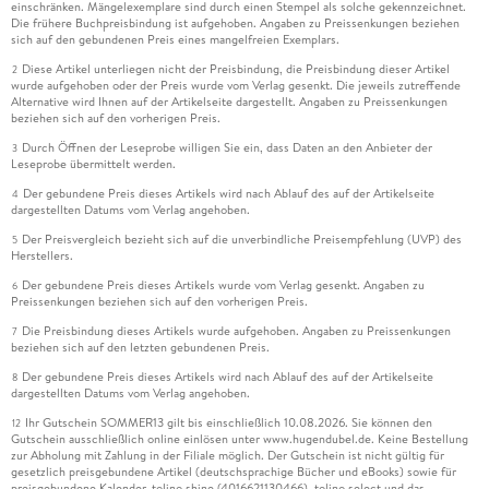
einschränken. Mängelexemplare sind durch einen Stempel als solche gekennzeichnet.
Die frühere Buchpreisbindung ist aufgehoben. Angaben zu Preissenkungen beziehen
sich auf den gebundenen Preis eines mangelfreien Exemplars.
Diese Artikel unterliegen nicht der Preisbindung, die Preisbindung dieser Artikel
2
wurde aufgehoben oder der Preis wurde vom Verlag gesenkt. Die jeweils zutreffende
Alternative wird Ihnen auf der Artikelseite dargestellt. Angaben zu Preissenkungen
beziehen sich auf den vorherigen Preis.
Durch Öffnen der Leseprobe willigen Sie ein, dass Daten an den Anbieter der
3
Leseprobe übermittelt werden.
Der gebundene Preis dieses Artikels wird nach Ablauf des auf der Artikelseite
4
dargestellten Datums vom Verlag angehoben.
Der Preisvergleich bezieht sich auf die unverbindliche Preisempfehlung (UVP) des
5
Herstellers.
Der gebundene Preis dieses Artikels wurde vom Verlag gesenkt. Angaben zu
6
Preissenkungen beziehen sich auf den vorherigen Preis.
Die Preisbindung dieses Artikels wurde aufgehoben. Angaben zu Preissenkungen
7
beziehen sich auf den letzten gebundenen Preis.
Der gebundene Preis dieses Artikels wird nach Ablauf des auf der Artikelseite
8
dargestellten Datums vom Verlag angehoben.
Ihr Gutschein SOMMER13 gilt bis einschließlich 10.08.2026. Sie können den
12
Gutschein ausschließlich online einlösen unter www.hugendubel.de. Keine Bestellung
zur Abholung mit Zahlung in der Filiale möglich. Der Gutschein ist nicht gültig für
gesetzlich preisgebundene Artikel (deutschsprachige Bücher und eBooks) sowie für
preisgebundene Kalender, tolino shine (4016621130466), tolino select und das