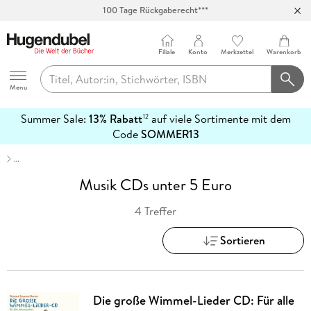
100 Tage Rückgaberecht***
Abholung in über 100 Filialen
Filiale
Konto
Merkzettel
Warenkorb
Hugendubel
Menu
Summer Sale:
13% Rabatt
auf viele Sortimente mit dem
12
mehr
Code
SOMMER13
erfahren
…
Musik CDs unter 5 Euro
4 Treffer
Sortieren
Die große Wimmel-Lieder CD: Für alle