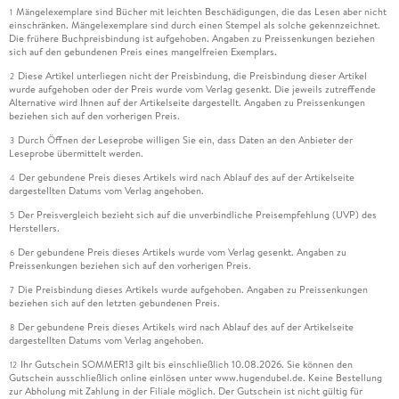
Mängelexemplare sind Bücher mit leichten Beschädigungen, die das Lesen aber nicht
1
einschränken. Mängelexemplare sind durch einen Stempel als solche gekennzeichnet.
Die frühere Buchpreisbindung ist aufgehoben. Angaben zu Preissenkungen beziehen
sich auf den gebundenen Preis eines mangelfreien Exemplars.
Diese Artikel unterliegen nicht der Preisbindung, die Preisbindung dieser Artikel
2
wurde aufgehoben oder der Preis wurde vom Verlag gesenkt. Die jeweils zutreffende
Alternative wird Ihnen auf der Artikelseite dargestellt. Angaben zu Preissenkungen
beziehen sich auf den vorherigen Preis.
Durch Öffnen der Leseprobe willigen Sie ein, dass Daten an den Anbieter der
3
Leseprobe übermittelt werden.
Der gebundene Preis dieses Artikels wird nach Ablauf des auf der Artikelseite
4
dargestellten Datums vom Verlag angehoben.
Der Preisvergleich bezieht sich auf die unverbindliche Preisempfehlung (UVP) des
5
Herstellers.
Der gebundene Preis dieses Artikels wurde vom Verlag gesenkt. Angaben zu
6
Preissenkungen beziehen sich auf den vorherigen Preis.
Die Preisbindung dieses Artikels wurde aufgehoben. Angaben zu Preissenkungen
7
beziehen sich auf den letzten gebundenen Preis.
Der gebundene Preis dieses Artikels wird nach Ablauf des auf der Artikelseite
8
dargestellten Datums vom Verlag angehoben.
Ihr Gutschein SOMMER13 gilt bis einschließlich 10.08.2026. Sie können den
12
Gutschein ausschließlich online einlösen unter www.hugendubel.de. Keine Bestellung
zur Abholung mit Zahlung in der Filiale möglich. Der Gutschein ist nicht gültig für