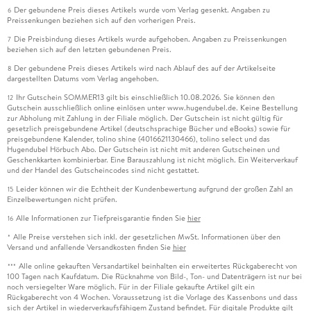
Der gebundene Preis dieses Artikels wurde vom Verlag gesenkt. Angaben zu
6
Preissenkungen beziehen sich auf den vorherigen Preis.
Die Preisbindung dieses Artikels wurde aufgehoben. Angaben zu Preissenkungen
7
beziehen sich auf den letzten gebundenen Preis.
Der gebundene Preis dieses Artikels wird nach Ablauf des auf der Artikelseite
8
dargestellten Datums vom Verlag angehoben.
Ihr Gutschein SOMMER13 gilt bis einschließlich 10.08.2026. Sie können den
12
Gutschein ausschließlich online einlösen unter www.hugendubel.de. Keine Bestellung
zur Abholung mit Zahlung in der Filiale möglich. Der Gutschein ist nicht gültig für
gesetzlich preisgebundene Artikel (deutschsprachige Bücher und eBooks) sowie für
preisgebundene Kalender, tolino shine (4016621130466), tolino select und das
Hugendubel Hörbuch Abo. Der Gutschein ist nicht mit anderen Gutscheinen und
Geschenkkarten kombinierbar. Eine Barauszahlung ist nicht möglich. Ein Weiterverkauf
und der Handel des Gutscheincodes sind nicht gestattet.
Leider können wir die Echtheit der Kundenbewertung aufgrund der großen Zahl an
15
Einzelbewertungen nicht prüfen.
Alle Informationen zur Tiefpreisgarantie finden Sie
hier
16
Alle Preise verstehen sich inkl. der gesetzlichen MwSt. Informationen über den
*
Versand und anfallende Versandkosten finden Sie
hier
Alle online gekauften Versandartikel beinhalten ein erweitertes Rückgaberecht von
***
100 Tagen nach Kaufdatum. Die Rücknahme von Bild-, Ton- und Datenträgern ist nur bei
noch versiegelter Ware möglich. Für in der Filiale gekaufte Artikel gilt ein
Rückgaberecht von 4 Wochen. Voraussetzung ist die Vorlage des Kassenbons und dass
sich der Artikel in wiederverkaufsfähigem Zustand befindet. Für digitale Produkte gilt