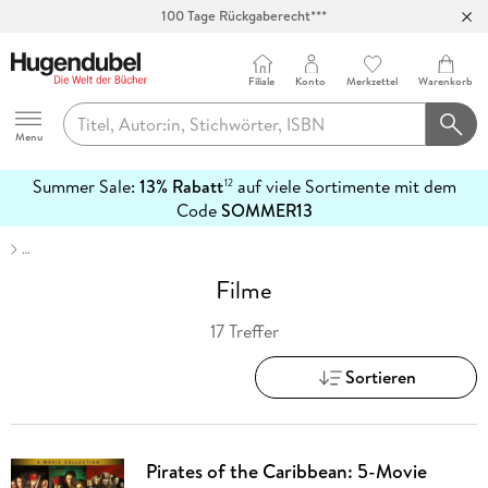
100 Tage Rückgaberecht***
Abholung in über 100 Filialen
Filiale
Konto
Merkzettel
Warenkorb
Hugendubel
Menu
Summer Sale:
13% Rabatt
auf viele Sortimente mit dem
12
mehr
Code
SOMMER13
erfahren
…
Filme
17 Treffer
Sortieren
Pirates of the Caribbean: 5-Movie