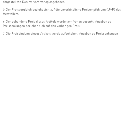
dargestellten Datums vom Verlag angehoben.
Der Preisvergleich bezieht sich auf die unverbindliche Preisempfehlung (UVP) des
5
Herstellers.
Der gebundene Preis dieses Artikels wurde vom Verlag gesenkt. Angaben zu
6
Preissenkungen beziehen sich auf den vorherigen Preis.
Die Preisbindung dieses Artikels wurde aufgehoben. Angaben zu Preissenkungen
7
beziehen sich auf den letzten gebundenen Preis.
Der gebundene Preis dieses Artikels wird nach Ablauf des auf der Artikelseite
8
dargestellten Datums vom Verlag angehoben.
Ihr Gutschein SOMMER13 gilt bis einschließlich 10.08.2026. Sie können den
12
Gutschein ausschließlich online einlösen unter www.hugendubel.de. Keine Bestellung
zur Abholung mit Zahlung in der Filiale möglich. Der Gutschein ist nicht gültig für
gesetzlich preisgebundene Artikel (deutschsprachige Bücher und eBooks) sowie für
preisgebundene Kalender, tolino shine (4016621130466), tolino select und das
Hugendubel Hörbuch Abo. Der Gutschein ist nicht mit anderen Gutscheinen und
Geschenkkarten kombinierbar. Eine Barauszahlung ist nicht möglich. Ein Weiterverkauf
und der Handel des Gutscheincodes sind nicht gestattet.
Leider können wir die Echtheit der Kundenbewertung aufgrund der großen Zahl an
15
Einzelbewertungen nicht prüfen.
Alle Informationen zur Tiefpreisgarantie finden Sie
hier
16
Alle Preise verstehen sich inkl. der gesetzlichen MwSt. Informationen über den
*
Versand und anfallende Versandkosten finden Sie
hier
Alle online gekauften Versandartikel beinhalten ein erweitertes Rückgaberecht von
***