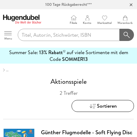
100 Tage Rückgaberecht***
Abholung in über 100 Filialen
Filiale
Konto
Merkzettel
Warenkorb
Hugendubel
Menu
Summer Sale:
13% Rabatt
auf viele Sortimente mit dem
12
mehr
Code
SOMMER13
erfahren
…
Aktionsspiele
2 Treffer
Sortieren
Günther Flugmodelle - Soft Flying Disc