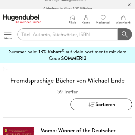
Abholung in über 100 Filialen
Filiale
Konto
Merkzettel
Warenkorb
Hugendubel
Menu
Summer Sale:
13% Rabatt
auf viele Sortimente mit dem
12
mehr
Code
SOMMER13
erfahren
…
Fremdsprachige Bücher von Michael Ende
59 Treffer
Sortieren
Momo: Winner of the Deutscher