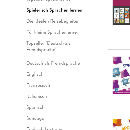
Leseempfehlung
eBook Abonnement
Postkarten
Westerman
Kinder- &
Kugelschr
Hörbuchsprecher
Günstige Spielwaren
Wochenkalender
Kinderbü
Romane
Geräte im
Puzzles &
Schule & 
Spielerisch Sprachen lernen
Buchtrends auf Social Media
eBooks verschenken
Klett Lern
Krimis & T
Buchkalender
Kochen &
Sachbüch
Sprachka
Die idealen Reisebegleiter
büchermenschen
Duden Sh
Romane
Krimis & T
Top Autor:innen
Hörspiele
Für kleine Sprachenlerner
Manga
Top Serien
Hörbuchs
Topseller "Deutsch als
Fremdsprache"
Gebrauchtbuch
Deutsch als Fremdsprache
Englisch
Französisch
Italienisch
Spanisch
Sonstige
Englisch Lektüren