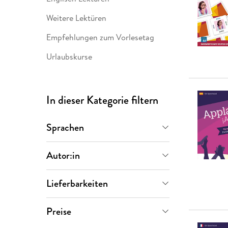
Weitere Lektüren
Empfehlungen zum Vorlesetag
Urlaubskurse
In dieser Kategorie filtern
Sprachen
Deutsch
(
12
)
Autor:in
Englisch
(
14
)
Gerhard Grubbe
(
33
)
Lieferbarkeiten
Französisch
(
7
)
Anna Oppolzer
(
1
)
Sofort verfügbar
(
45
)
Preise
Italienisch
(
7
)
Stefan Kloss
(
1
)
Versand in mehreren Wochen