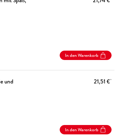
n mit Spaß,
21,74 €
In den Warenkorb
ie und
21,51 €
*
In den Warenkorb