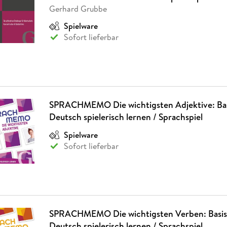
Fremdsprachige Bücher
n Lernhilfen
 Jugendbücher
eiber
Hörbuch Downloads im Bundle
Gerhard Grubbe
cher
 Vergleich
 Puzzlezubehör
Lernen
New Adult
STABILO
Taschenbücher
hilfen
hriller
Spielware
 Backen
er
lender
Ratgeber
Sofort lieferbar
op
hriller
Romance
Sachbücher
precher:innen
Science Fiction
Fremdsprachige Bücher
SPRACHMEMO Die wichtigsten Adjektive: Bas
Deutsch spielerisch lernen / Sprachspiel
Spielware
Sofort lieferbar
SPRACHMEMO Die wichtigsten Verben: Basis
Deutsch spielerisch lernen / Sprachspiel