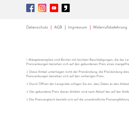
Datenschutz
AGB
Impressum
Widerrufsbelehrung
Mängelexemplare sind Bücher mit leichten Beschädigungen, die das Les
1
Preissenkungen beziehen sich auf den gebundenen Preis eines mangelfre
Diese Artikel unterliegen nicht der Preisbindung, die Preisbindung die
2
Preissenkungen beziehen sich auf den vorherigen Preis.
Durch Öffnen der Leseprobe willigen Sie ein, dass Daten an den Anbie
3
Der gebundene Preis dieses Artikels wird nach Ablauf des auf der Arti
4
Der Preisvergleich bezieht sich auf die unverbindliche Preisempfehlun
5
Der gebundene Preis dieses Artikels wurde vom Verlag gesenkt. Angabe
6
Die Preisbindung dieses Artikels wurde aufgehoben. Angaben zu Preis
7
Der gebundene Preis dieses Artikels wird nach Ablauf des auf der Arti
8