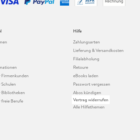
l
Hilfe
hmen
Zahlungsarten
Lieferung & Versandkosten
Filialabholung
mationen
Retoure
ür Firmenkunden
eBooks laden
r Schulen
Passwort vergessen
r Bibliotheken
Abos kündigen
Vertrag widerrufen
r freie Berufe
Alle Hilfethemen