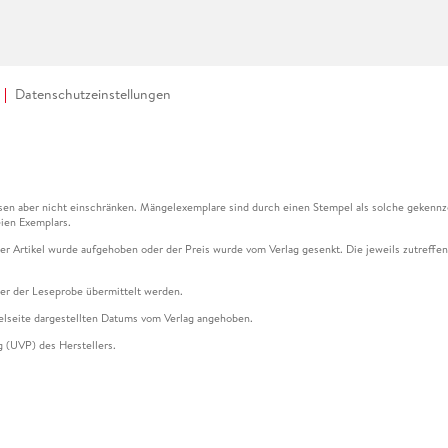
Datenschutzeinstellungen
en aber nicht einschränken. Mängelexemplare sind durch einen Stempel als solche gekennz
ien Exemplars.
ser Artikel wurde aufgehoben oder der Preis wurde vom Verlag gesenkt. Die jeweils zutreffend
ter der Leseprobe übermittelt werden.
kelseite dargestellten Datums vom Verlag angehoben.
g (UVP) des Herstellers.
n zu Preissenkungen beziehen sich auf den vorherigen Preis.
senkungen beziehen sich auf den letzten gebundenen Preis.
kelseite dargestellten Datums vom Verlag angehoben.