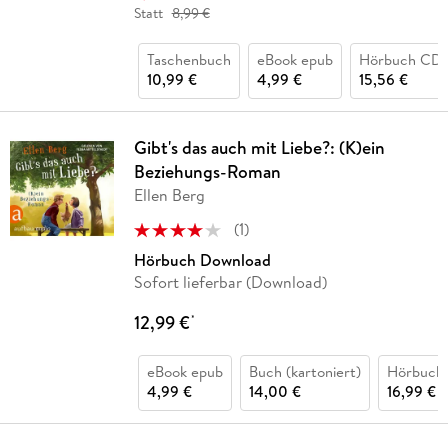
Statt
8,99 €
Taschenbuch
eBook epub
Hörbuch CD
10,99 €
4,99 €
15,56 €
Gibt's das auch mit Liebe?: (K)ein
Beziehungs-Roman
Ellen Berg
(
1
)
Hörbuch Download
Sofort lieferbar (Download)
12,99 €
*
eBook epub
Buch (kartoniert)
Hörbuch
4,99 €
14,00 €
16,99 €