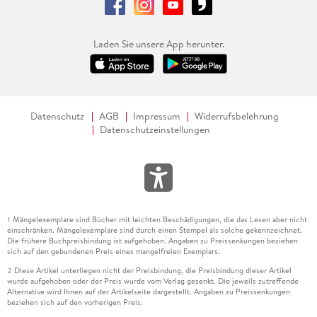
Laden Sie unsere App herunter.
Datenschutz
AGB
Impressum
Widerrufsbelehrung
Datenschutzeinstellungen
Mängelexemplare sind Bücher mit leichten Beschädigungen, die das Lesen aber nicht
1
einschränken. Mängelexemplare sind durch einen Stempel als solche gekennzeichnet.
Die frühere Buchpreisbindung ist aufgehoben. Angaben zu Preissenkungen beziehen
sich auf den gebundenen Preis eines mangelfreien Exemplars.
Diese Artikel unterliegen nicht der Preisbindung, die Preisbindung dieser Artikel
2
wurde aufgehoben oder der Preis wurde vom Verlag gesenkt. Die jeweils zutreffende
Alternative wird Ihnen auf der Artikelseite dargestellt. Angaben zu Preissenkungen
beziehen sich auf den vorherigen Preis.