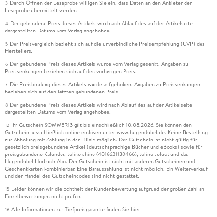
Durch Öffnen der Leseprobe willigen Sie ein, dass Daten an den Anbieter der
3
Leseprobe übermittelt werden.
Der gebundene Preis dieses Artikels wird nach Ablauf des auf der Artikelseite
4
dargestellten Datums vom Verlag angehoben.
Der Preisvergleich bezieht sich auf die unverbindliche Preisempfehlung (UVP) des
5
Herstellers.
Der gebundene Preis dieses Artikels wurde vom Verlag gesenkt. Angaben zu
6
Preissenkungen beziehen sich auf den vorherigen Preis.
Die Preisbindung dieses Artikels wurde aufgehoben. Angaben zu Preissenkungen
7
beziehen sich auf den letzten gebundenen Preis.
Der gebundene Preis dieses Artikels wird nach Ablauf des auf der Artikelseite
8
dargestellten Datums vom Verlag angehoben.
Ihr Gutschein SOMMER13 gilt bis einschließlich 10.08.2026. Sie können den
12
Gutschein ausschließlich online einlösen unter www.hugendubel.de. Keine Bestellung
zur Abholung mit Zahlung in der Filiale möglich. Der Gutschein ist nicht gültig für
gesetzlich preisgebundene Artikel (deutschsprachige Bücher und eBooks) sowie für
preisgebundene Kalender, tolino shine (4016621130466), tolino select und das
Hugendubel Hörbuch Abo. Der Gutschein ist nicht mit anderen Gutscheinen und
Geschenkkarten kombinierbar. Eine Barauszahlung ist nicht möglich. Ein Weiterverkauf
und der Handel des Gutscheincodes sind nicht gestattet.
Leider können wir die Echtheit der Kundenbewertung aufgrund der großen Zahl an
15
Einzelbewertungen nicht prüfen.
Alle Informationen zur Tiefpreisgarantie finden Sie
hier
16