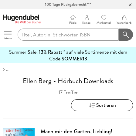
100 Tage Rückgaberecht***
Abholung in über 100 Filialen
Filiale
Konto
Merkzettel
Warenkorb
Hugendubel
Menu
Summer Sale:
13% Rabatt
auf viele Sortimente mit dem
12
mehr
Code
SOMMER13
erfahren
…
Ellen Berg - Hörbuch Downloads
17 Treffer
Sortieren
Mach mir den Garten, Liebling!