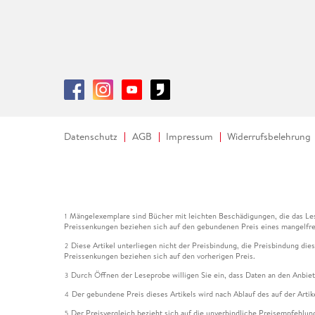
Datenschutz
AGB
Impressum
Widerrufsbelehrung
Mängelexemplare sind Bücher mit leichten Beschädigungen, die das Les
1
Preissenkungen beziehen sich auf den gebundenen Preis eines mangelfre
Diese Artikel unterliegen nicht der Preisbindung, die Preisbindung die
2
Preissenkungen beziehen sich auf den vorherigen Preis.
Durch Öffnen der Leseprobe willigen Sie ein, dass Daten an den Anbie
3
Der gebundene Preis dieses Artikels wird nach Ablauf des auf der Arti
4
Der Preisvergleich bezieht sich auf die unverbindliche Preisempfehlun
5