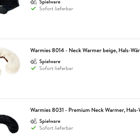
Spielware
Fremdsprachige Bücher
n Lernhilfen
 Jugendbücher
eiber
Hörbuch Downloads im Bundle
cher
 Vergleich
 Puzzlezubehör
Lernen
New Adult
STABILO
Sofort lieferbar
Taschenbücher
hilfen
hriller
 Backen
er
lender
Ratgeber
op
hriller
Romance
Sachbücher
precher:innen
Science Fiction
Warmies 8014 - Neck Warmer beige, Hals-Wär
Fremdsprachige Bücher
Spielware
Sofort lieferbar
Warmies 8031 - Premium Neck Warmer, Hals
Spielware
Sofort lieferbar