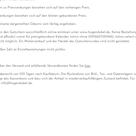
n zu Preissenkungen beziehen sich auf den vorherigen Preis.
senkungen beziehen sich auf den letzten gebundenen Preis.
kelseite dargestellten Datums vom Verlag angehoben.
n den Gutschein ausschließlich online einlösen unter www.hugendubel.de. Keine Bestellung z
und eBooks) sowie für preisgebundene Kalender, tolino shine (4016621130466), tolino selec
cht möglich. Ein Weiterverkauf und der Handel des Gutscheincodes sind nicht gestattet.
ßen Zahl an Einzelbewertungen nicht prüfen.
über den Versand und anfallende Versandkosten finden Sie
hier
gaberecht von 100 Tagen nach Kaufdatum. Die Rücknahme von Bild-, Ton- und Datenträgern ist 
e des Kassenbons und dass sich der Artikel in wiederverkaufsfähigem Zustand befindet. Für d
an info@hugendubel.de.