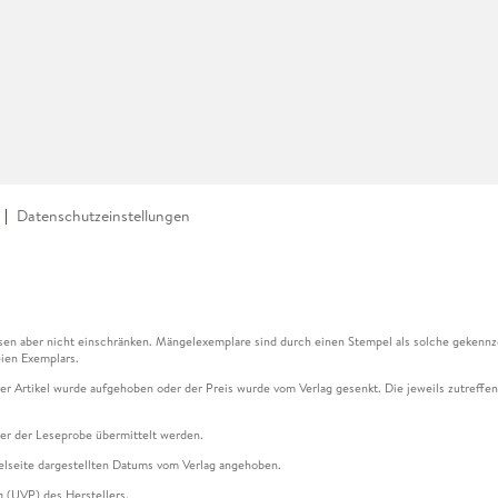
Datenschutzeinstellungen
en aber nicht einschränken. Mängelexemplare sind durch einen Stempel als solche gekennz
ien Exemplars.
ser Artikel wurde aufgehoben oder der Preis wurde vom Verlag gesenkt. Die jeweils zutreffend
ter der Leseprobe übermittelt werden.
kelseite dargestellten Datums vom Verlag angehoben.
g (UVP) des Herstellers.