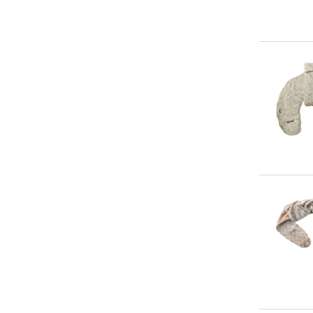
5-10 €
(
0
)
10-20 €
(
0
)
20-50 €
(
6
)
> 50 €
(
0
)