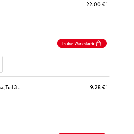
22,00 €
*
In den Warenkorb
 Teil 3 .
9,28 €
*