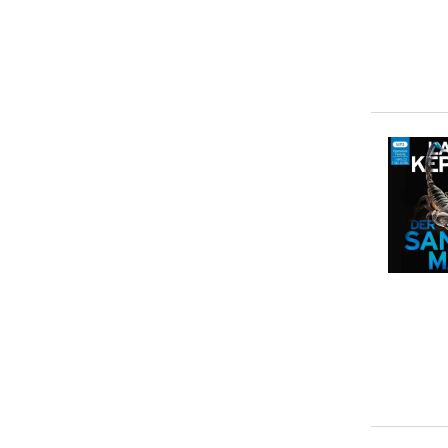
5-10 €
(
4
)
10-20 €
(
1
)
20-50 €
(
4
)
> 50 €
(
0
)