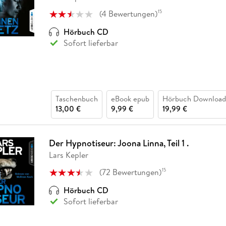
Fremdsprachige Bücher
n Lernhilfen
 Jugendbücher
eiber
Hörbuch Downloads im Bundle
cher
 Vergleich
 Puzzlezubehör
Lernen
New Adult
STABILO
(
4
Bewertungen
)
15
Taschenbücher
hilfen
hriller
 Backen
er
lender
Ratgeber
Hörbuch CD
op
Sofort lieferbar
hriller
Romance
Sachbücher
precher:innen
Science Fiction
Fremdsprachige Bücher
Taschenbuch
eBook epub
Hörbuch Download
13,00 €
9,99 €
19,99 €
Der Hypnotiseur: Joona Linna, Teil 1 .
Lars Kepler
(
72
Bewertungen
)
15
Hörbuch CD
Sofort lieferbar