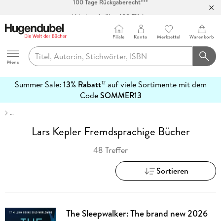
Abholung in über 100 Filialen
Filiale
Konto
Merkzettel
Warenkorb
Hugendubel
Menu
Summer Sale:
13% Rabatt
auf viele Sortimente mit dem
12
mehr
Code
SOMMER13
erfahren
…
Lars Kepler Fremdsprachige Bücher
48 Treffer
Sortieren
The Sleepwalker: The brand new 2026