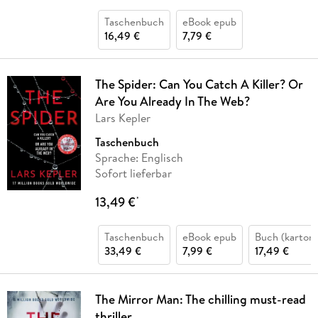
Taschenbuch
eBook epub
16,49 €
7,79 €
The Spider: Can You Catch A Killer? Or
Are You Already In The Web?
Lars Kepler
Taschenbuch
Sprache: Englisch
Sofort lieferbar
13,49 €
*
Taschenbuch
eBook epub
Buch (kartoni
33,49 €
7,99 €
17,49 €
The Mirror Man: The chilling must-read
thriller