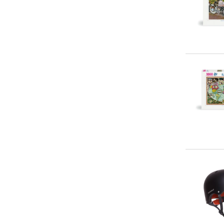
20-50 €
(
4
)
> 50 €
(
7
)