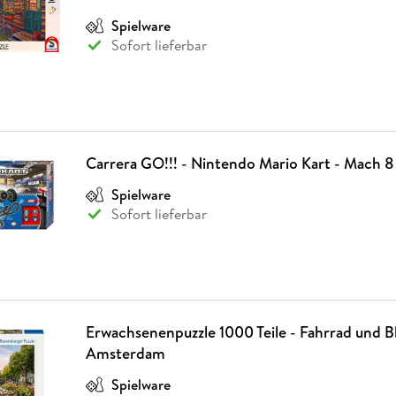
Fremdsprachige Bücher
n Lernhilfen
 Jugendbücher
eiber
Hörbuch Downloads im Bundle
cher
 Vergleich
 Puzzlezubehör
Lernen
New Adult
STABILO
Spielware
Taschenbücher
hilfen
hriller
Sofort lieferbar
 Backen
er
lender
Ratgeber
op
hriller
Romance
Sachbücher
precher:innen
Science Fiction
Fremdsprachige Bücher
Carrera GO!!! - Nintendo Mario Kart - Mach 8
Spielware
Sofort lieferbar
Erwachsenenpuzzle 1000 Teile - Fahrrad und B
Amsterdam
Spielware