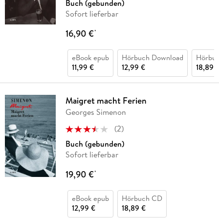
Buch (gebunden)
Sofort lieferbar
16,90 €
*
eBook epub
Hörbuch Download
Hörbu
11,99 €
12,99 €
18,89 
Maigret macht Ferien
Georges Simenon
(
2
)
Buch (gebunden)
Sofort lieferbar
19,90 €
*
eBook epub
Hörbuch CD
12,99 €
18,89 €