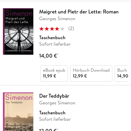
Maigret und Pietr der Lette: Roman
Georges Simenon
(
2
)
Taschenbuch
Sofort lieferbar
14,00 €
*
eBook epub
Hörbuch Download
Buch (
11,99 €
12,99 €
14,90 
Der Teddybär
Georges Simenon
Taschenbuch
Sofort lieferbar
12,00 €
*