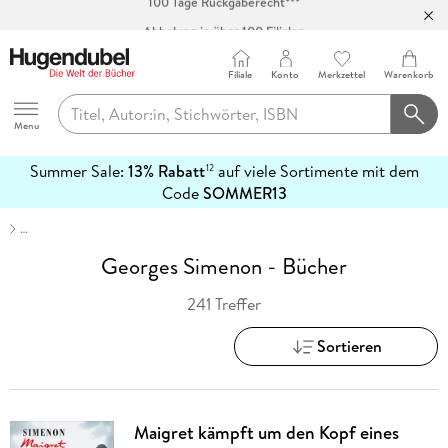
Abholung in über 100 Filialen
Filiale
Konto
Merkzettel
Warenkorb
Hugendubel
Menu
Summer Sale:
13% Rabatt
auf viele Sortimente mit dem
12
mehr
Code
SOMMER13
erfahren
…
Georges Simenon - Bücher
241 Treffer
Sortieren
Maigret kämpft um den Kopf eines