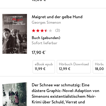
Maigret und der gelbe Hund
Georges Simenon
(
3
)
Buch (gebunden)
Sofort lieferbar
17,90 €
*
eBook epub
Hörbuch Download
Hörbu
11,99 €
12,99 €
18,00 
Der Schnee war schmutzig: Eine
düstere Graphic-Novel-Adaption von
Simenons existentialistischem Noir-
Krimi über Schuld, Verrat und