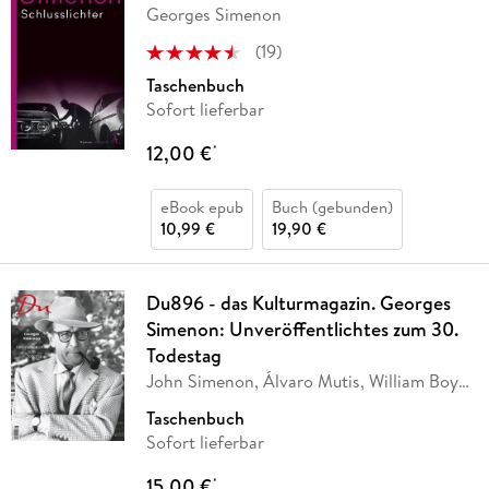
Georges Simenon
(
19
)
Taschenbuch
Sofort lieferbar
12,00 €
*
eBook epub
Buch (gebunden)
10,99 €
19,90 €
Du896 - das Kulturmagazin. Georges
Simenon: Unveröffentlichtes zum 30.
Todestag
John Simenon, Álvaro Mutis, William Boyd,
Gabriel
…
Taschenbuch
Sofort lieferbar
15,00 €
*