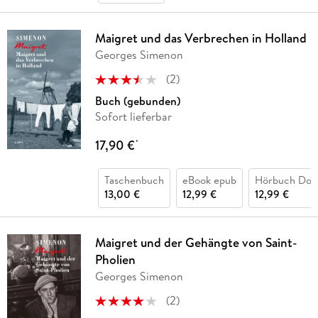
Maigret und das Verbrechen in Holland
Georges Simenon
(
2
)
Buch (gebunden)
Sofort lieferbar
17,90 €
*
Taschenbuch
eBook epub
Hörbuch Dow
13,00 €
12,99 €
12,99 €
Maigret und der Gehängte von Saint-
Pholien
Georges Simenon
(
2
)