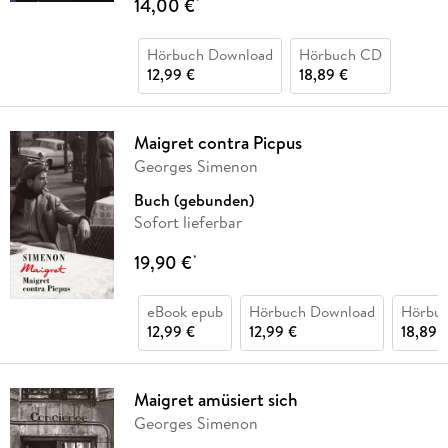
14,00 €
*
Hörbuch Download
Hörbuch CD
12,99 €
18,89 €
Maigret contra Picpus
Georges Simenon
Buch (gebunden)
Sofort lieferbar
19,90 €
*
eBook epub
Hörbuch Download
Hörbu
12,99 €
12,99 €
18,89 
Maigret amüsiert sich
Georges Simenon