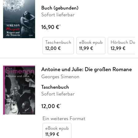
Buch (gebunden)
Sofort lieferbar
16,90 €
*
Taschenbuch
eBook epub
Hörbuch Dow
12,00 €
11,99 €
12,99 €
Antoine und Julie: Die großen Romane
Georges Simenon
Taschenbuch
Sofort lieferbar
12,00 €
*
Ein weiteres Format
eBook epub
11,99 €