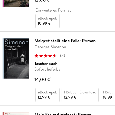
Ein weiteres Format
eBook epub
10,99 €
Maigret stellt eine Falle: Roman
Georges Simenon
(
3
)
Taschenbuch
Sofort lieferbar
14,00 €
*
eBook epub
Hörbuch Download
Hörbu
12,99 €
12,99 €
18,89 
Mein Freund Maigret: Roman