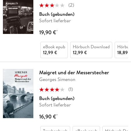
(
2
)
Buch (gebunden)
Sofort lieferbar
19,90 €
*
eBook epub
Hörbuch Download
Hörbu
12,99 €
12,99 €
18,89 
Maigret und der Messerstecher
Georges Simenon
(
1
)
Buch (gebunden)
Sofort lieferbar
16,90 €
*
Taschenbuch
eBook epub
Hörbuch Dow