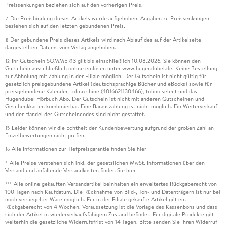
Preissenkungen beziehen sich auf den vorherigen Preis.
Die Preisbindung dieses Artikels wurde aufgehoben. Angaben zu Preissenkungen
7
beziehen sich auf den letzten gebundenen Preis.
Der gebundene Preis dieses Artikels wird nach Ablauf des auf der Artikelseite
8
dargestellten Datums vom Verlag angehoben.
Ihr Gutschein SOMMER13 gilt bis einschließlich 10.08.2026. Sie können den
12
Gutschein ausschließlich online einlösen unter www.hugendubel.de. Keine Bestellung
zur Abholung mit Zahlung in der Filiale möglich. Der Gutschein ist nicht gültig für
gesetzlich preisgebundene Artikel (deutschsprachige Bücher und eBooks) sowie für
preisgebundene Kalender, tolino shine (4016621130466), tolino select und das
Hugendubel Hörbuch Abo. Der Gutschein ist nicht mit anderen Gutscheinen und
Geschenkkarten kombinierbar. Eine Barauszahlung ist nicht möglich. Ein Weiterverkauf
und der Handel des Gutscheincodes sind nicht gestattet.
Leider können wir die Echtheit der Kundenbewertung aufgrund der großen Zahl an
15
Einzelbewertungen nicht prüfen.
Alle Informationen zur Tiefpreisgarantie finden Sie
hier
16
Alle Preise verstehen sich inkl. der gesetzlichen MwSt. Informationen über den
*
Versand und anfallende Versandkosten finden Sie
hier
Alle online gekauften Versandartikel beinhalten ein erweitertes Rückgaberecht von
***
100 Tagen nach Kaufdatum. Die Rücknahme von Bild-, Ton- und Datenträgern ist nur bei
noch versiegelter Ware möglich. Für in der Filiale gekaufte Artikel gilt ein
Rückgaberecht von 4 Wochen. Voraussetzung ist die Vorlage des Kassenbons und dass
sich der Artikel in wiederverkaufsfähigem Zustand befindet. Für digitale Produkte gilt
weiterhin die gesetzliche Widerrufsfrist von 14 Tagen. Bitte senden Sie Ihren Widerruf