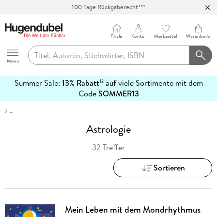
Abholung in über 100 Filialen
Filiale
Konto
Merkzettel
Warenkorb
Hugendubel
Menu
Summer Sale:
13% Rabatt
auf viele Sortimente mit dem
12
mehr
Code
SOMMER13
erfahren
…
Astrologie
32 Treffer
Sortieren
Mein Leben mit dem Mondrhythmus