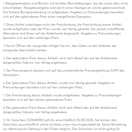
Mängelexemplare sind Bücher mit leichten Beschädigungen, die das Lesen aber nicht
1
einschränken. Mängelexemplare sind durch einen Stempel als solche gekennzeichnet.
Die frühere Buchpreisbindung ist aufgehoben. Angaben zu Preissenkungen beziehen
sich auf den gebundenen Preis eines mangelfreien Exemplars.
Diese Artikel unterliegen nicht der Preisbindung, die Preisbindung dieser Artikel
2
wurde aufgehoben oder der Preis wurde vom Verlag gesenkt. Die jeweils zutreffende
Alternative wird Ihnen auf der Artikelseite dargestellt. Angaben zu Preissenkungen
beziehen sich auf den vorherigen Preis.
Durch Öffnen der Leseprobe willigen Sie ein, dass Daten an den Anbieter der
3
Leseprobe übermittelt werden.
Der gebundene Preis dieses Artikels wird nach Ablauf des auf der Artikelseite
4
dargestellten Datums vom Verlag angehoben.
Der Preisvergleich bezieht sich auf die unverbindliche Preisempfehlung (UVP) des
5
Herstellers.
Der gebundene Preis dieses Artikels wurde vom Verlag gesenkt. Angaben zu
6
Preissenkungen beziehen sich auf den vorherigen Preis.
Die Preisbindung dieses Artikels wurde aufgehoben. Angaben zu Preissenkungen
7
beziehen sich auf den letzten gebundenen Preis.
Der gebundene Preis dieses Artikels wird nach Ablauf des auf der Artikelseite
8
dargestellten Datums vom Verlag angehoben.
Ihr Gutschein SOMMER13 gilt bis einschließlich 10.08.2026. Sie können den
12
Gutschein ausschließlich online einlösen unter www.hugendubel.de. Keine Bestellung
zur Abholung mit Zahlung in der Filiale möglich. Der Gutschein ist nicht gültig für