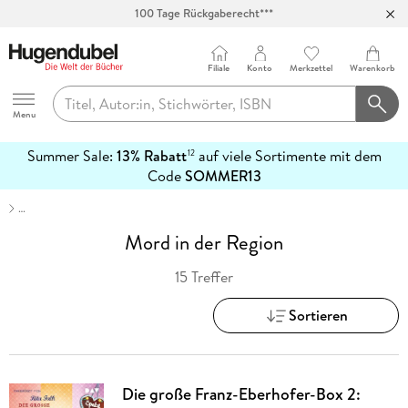
100 Tage Rückgaberecht***
Abholung in über 100 Filialen
Filiale
Konto
Merkzettel
Warenkorb
Hugendubel
Menu
Summer Sale:
13% Rabatt
auf viele Sortimente mit dem
12
mehr
Code
SOMMER13
erfahren
…
Mord in der Region
15 Treffer
Sortieren
Die große Franz-Eberhofer-Box 2: