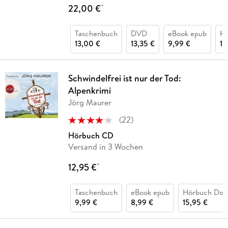
22,00 €
*
Taschenbuch
DVD
eBook epub
Hö
13,00 €
13,35 €
9,99 €
15
Schwindelfrei ist nur der Tod:
Alpenkrimi
Jörg Maurer
(
22
)
Hörbuch CD
Versand in 3 Wochen
12,95 €
*
Taschenbuch
eBook epub
Hörbuch Dow
9,99 €
8,99 €
15,95 €