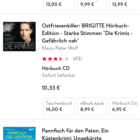
13,00 €
9,99 €
13,99 €
Ostfriesenkiller: BRIGITTE Hörbuch-
Edition - Starke Stimmen "Die Krimis -
Gefährlich nah"
Klaus-Peter Wolf
(
43
)
Hörbuch CD
Sofort lieferbar
10,33 €
*
Taschenbuch
eBook epub
Hörbuch Dow
14,00 €
8,99 €
6,95 €
Pannfisch für den Paten. Ein
Küstenkrimi: Ungekürzte