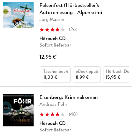
Felsenfest (Hörbestseller):
Autorenlesung - Alpenkrimi
Jörg Maurer
(
26
)
Hörbuch CD
Sofort lieferbar
12,95 €
*
Taschenbuch
eBook epub
Hörbuch Dow
11,00 €
8,99 €
15,95 €
Eisenberg: Kriminalroman
Andreas Föhr
(
48
)
Hörbuch CD
Sofort lieferbar