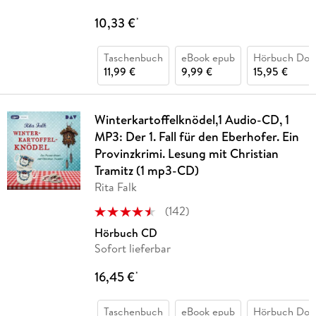
10,33 €
*
Taschenbuch
eBook epub
Hörbuch Dow
11,99 €
9,99 €
15,95 €
Winterkartoffelknödel,1 Audio-CD, 1
MP3: Der 1. Fall für den Eberhofer. Ein
Provinzkrimi. Lesung mit Christian
Tramitz (1 mp3-CD)
Rita Falk
(
142
)
Hörbuch CD
Sofort lieferbar
16,45 €
*
Taschenbuch
eBook epub
Hörbuch Dow