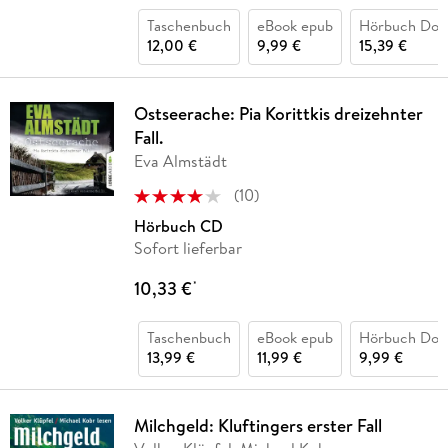
Taschenbuch
eBook epub
Hörbuch Dow
12,00 €
9,99 €
15,39 €
Ostseerache: Pia Korittkis dreizehnter
Fall.
Eva Almstädt
(
10
)
Hörbuch CD
Sofort lieferbar
10,33 €
*
Taschenbuch
eBook epub
Hörbuch Dow
13,99 €
11,99 €
9,99 €
Milchgeld: Kluftingers erster Fall