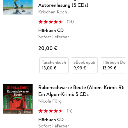
Autorenlesung (5 CDs)
Krischan Koch
(
13
)
Hörbuch CD
Sofort lieferbar
20,00 €
*
Taschenbuch
eBook epub
Hörbuch Dow
13,00 €
9,99 €
13,99 €
Rabenschwarze Beute (Alpen-Krimis 9):
Ein Alpen-Krimi: 5 CDs
Nicola Förg
(
5
)
Hörbuch CD
Sofort lieferbar