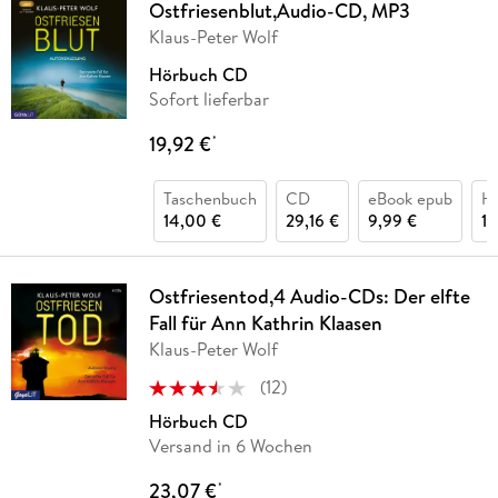
Ostfriesenblut,Audio-CD, MP3
Klaus-Peter Wolf
Hörbuch CD
Sofort lieferbar
19,92 €
*
Taschenbuch
CD
eBook epub
H
14,00 €
29,16 €
9,99 €
10
Ostfriesentod,4 Audio-CDs: Der elfte
Fall für Ann Kathrin Klaasen
Klaus-Peter Wolf
(
12
)
Hörbuch CD
Versand in 6 Wochen
23,07 €
*