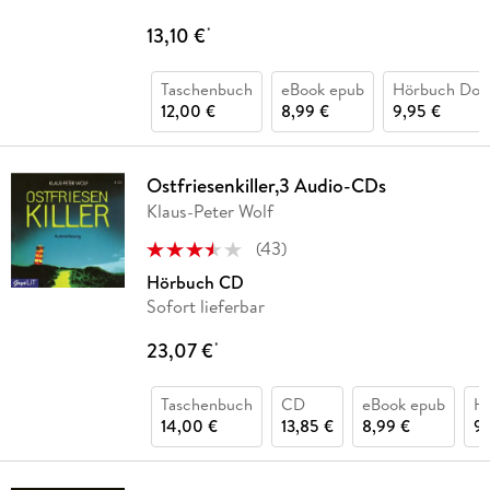
13,10 €
*
Taschenbuch
eBook epub
Hörbuch Dow
12,00 €
8,99 €
9,95 €
Ostfriesenkiller,3 Audio-CDs
Klaus-Peter Wolf
(
43
)
Hörbuch CD
Sofort lieferbar
23,07 €
*
Taschenbuch
CD
eBook epub
H
14,00 €
13,85 €
8,99 €
9,