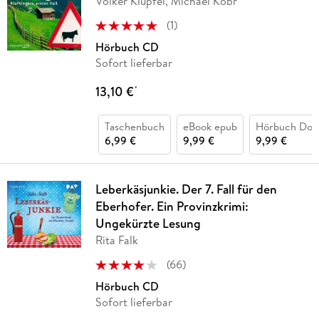
Volker Klüpfel, Michael Kobr
(
1
)
Hörbuch CD
Sofort lieferbar
13,10 €
*
Taschenbuch
eBook epub
Hörbuch Dow
6,99 €
9,99 €
9,99 €
Leberkäsjunkie. Der 7. Fall für den
Eberhofer. Ein Provinzkrimi:
Ungekürzte Lesung
Rita Falk
(
66
)
Hörbuch CD
Sofort lieferbar