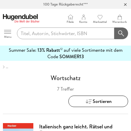
100 Tage Rückgaberecht***
Abholung in über 100 Filialen
Filiale
Konto
Merkzettel
Warenkorb
Hugendubel
Menu
Summer Sale:
13% Rabatt
auf viele Sortimente mit dem
12
mehr
Code
SOMMER13
erfahren
…
Wortschatz
7 Treffer
Sortieren
Italienisch ganz leicht. Rätsel und