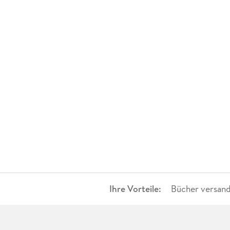
10-20 €
(
1
)
20-50 €
(
0
)
> 50 €
(
0
)
Ihre Vorteile:
Bücher versand