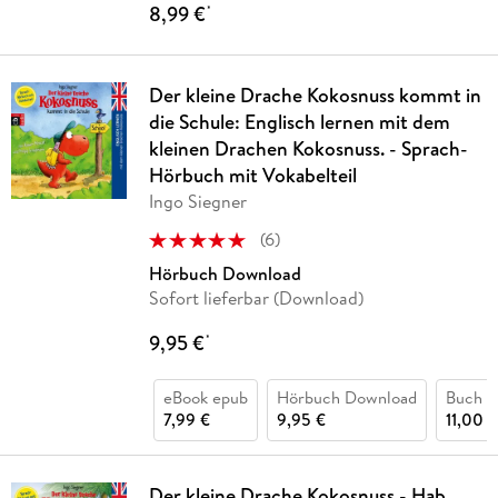
8,99 €
*
Der kleine Drache Kokosnuss kommt in
die Schule: Englisch lernen mit dem
kleinen Drachen Kokosnuss. - Sprach-
Hörbuch mit Vokabelteil
Ingo Siegner
(
6
)
Hörbuch Download
Sofort lieferbar (Download)
9,95 €
*
eBook epub
Hörbuch Download
Buch (
7,99 €
9,95 €
11,00 €
Der kleine Drache Kokosnuss - Hab