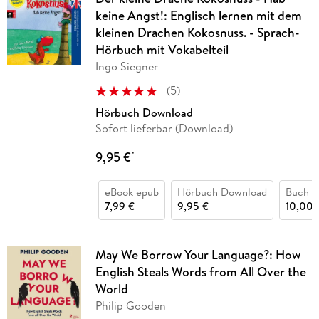
keine Angst!: Englisch lernen mit dem
kleinen Drachen Kokosnuss. - Sprach-
Hörbuch mit Vokabelteil
Ingo Siegner
(
5
)
Hörbuch Download
Sofort lieferbar (Download)
9,95 €
*
eBook epub
Hörbuch Download
Buch (
7,99 €
9,95 €
10,00 
May We Borrow Your Language?: How
English Steals Words from All Over the
World
Philip Gooden