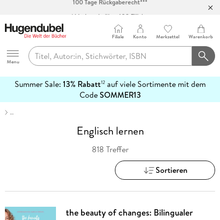
Abholung in über 100 Filialen
Filiale
Konto
Merkzettel
Warenkorb
Hugendubel
Menu
Summer Sale:
13% Rabatt
auf viele Sortimente mit dem
12
mehr
Code
SOMMER13
erfahren
…
Englisch lernen
818 Treffer
Sortieren
the beauty of changes: Bilingualer