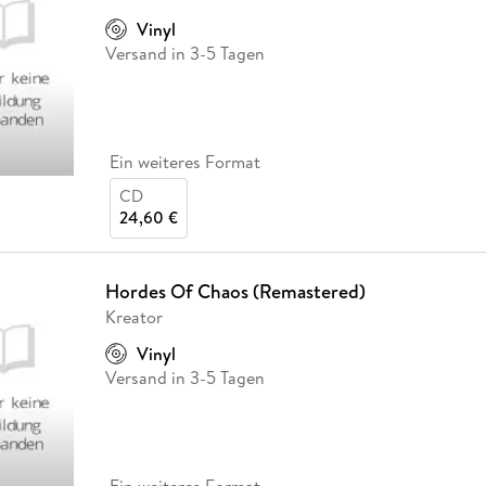
Fremdsprachige Bücher
n Lernhilfen
 Jugendbücher
eiber
Hörbuch Downloads im Bundle
cher
 Vergleich
 Puzzlezubehör
Lernen
New Adult
STABILO
Vinyl
Taschenbücher
hilfen
hriller
Versand in 3-5 Tagen
 Backen
er
lender
Ratgeber
op
hriller
Romance
Sachbücher
precher:innen
Ein weiteres Format
Science Fiction
CD
Fremdsprachige Bücher
24,60 €
Hordes Of Chaos (Remastered)
Kreator
Vinyl
Versand in 3-5 Tagen