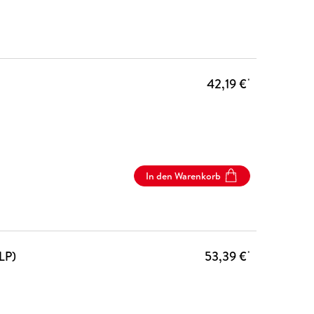
42,19 €
*
In den Warenkorb
LP)
53,39 €
*