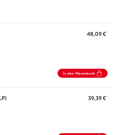
48,09 €
*
In den Warenkorb
LP)
39,39 €
*