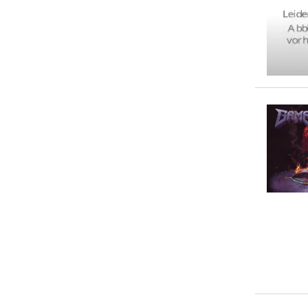
Assassin
(
5
)
Soulfly
(
5
)
... weitere Autor:in suchen